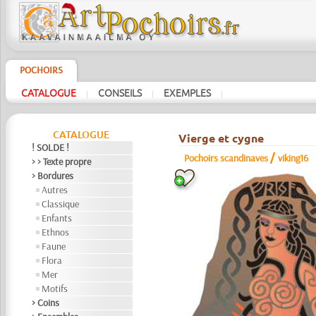
POCHOIRS
CATALOGUE
CONSEILS
EXEMPLES
|
|
|
CATALOGUE
Vierge et cygne
! SOLDE !
/
Pochoirs scandinaves
viking16
> > Texte propre
> Bordures
Autres
Classique
Enfants
Ethnos
Faune
Flora
Mer
Motifs
> Coins