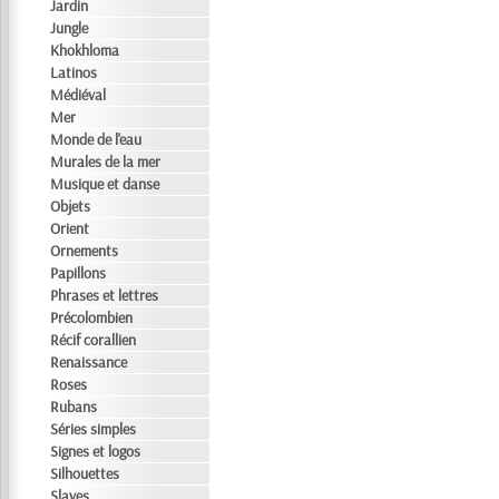
Jardin
Jungle
Khokhloma
Latinos
Médiéval
Mer
Monde de l'eau
Murales de la mer
Musique et danse
Objets
Orient
Ornements
Papillons
Phrases et lettres
Précolombien
Récif corallien
Renaissance
Roses
Rubans
Séries simples
Signes et logos
Silhouettes
Slaves