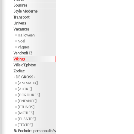
Sourires
Style Moderne
Transport
Univers
Vacances
Halloween
Noël
Pâques
Vendredi 13
Vikings
Ville d'Ephèse
Zodiac
• DE GROSS •
[ANIMAUX]
[AUTRE]
[BORDURES]
[ENFANCE]
[ETHNOS]
[MOTIFS]
[PLANTES]
[TEXTES]
❧ Pochoirs personnalisés