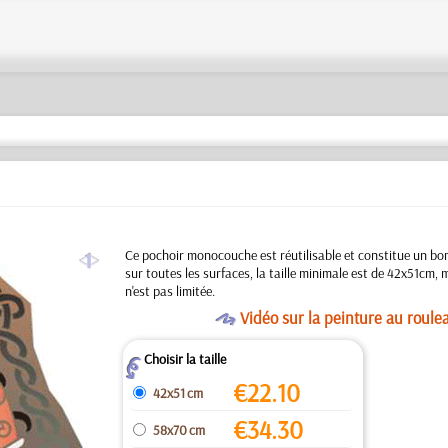
a
Ce pochoir monocouche est réutilisable et constitue un bon
sur toutes les surfaces, la taille minimale est de 42x51cm, 
n'est pas limitée.
O
Vidéo sur la peinture au roule
Choisir la taille
Z
€
22.10
42x51 cm
€
34.30
58x70 cm