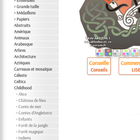
> Ensembles
> Grande taille
> Médaillons
> Papiers
Abstraits
Amérique
Animaux
Arabesque
Arbres
Architecture
Conseille
Comment
Aztèques
Carreaux et mosaïque
Conseils
LISE
Céleste
Celtics
Childhood
Alice
Château de fées
Conte de mer
Contes d'Angleterre
Enfants
Forêt de la jungle
Forêt magique
Indiens