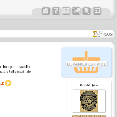
5051
LE PANIER EST VIDE
 choix pour travailler
mais la taille maximale
au:
et aussi ça...