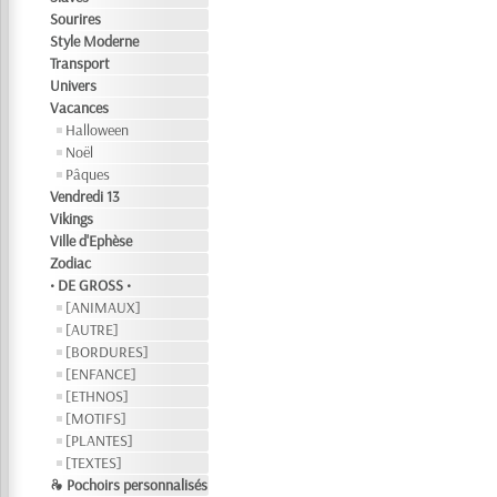
Sourires
Style Moderne
Transport
Univers
Vacances
Halloween
Noël
Pâques
Vendredi 13
Vikings
Ville d'Ephèse
Zodiac
• DE GROSS •
[ANIMAUX]
[AUTRE]
[BORDURES]
[ENFANCE]
[ETHNOS]
[MOTIFS]
[PLANTES]
[TEXTES]
❧ Pochoirs personnalisés