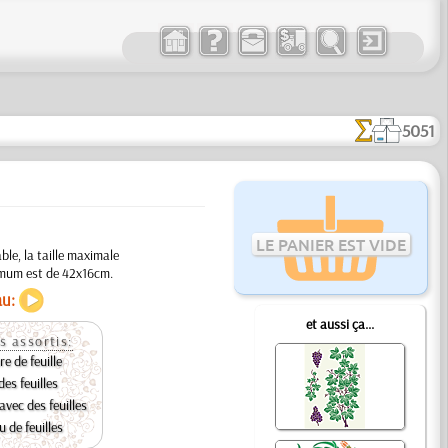
5051
LE PANIER EST VIDE
ble, la taille maximale
imum est de 42x16cm.
au:
et aussi ça...
s assortis:
e de feuille
des feuilles
avec des feuilles
 de feuilles