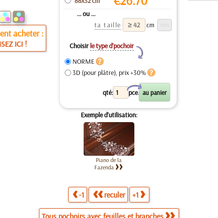
€
26.70
88x32 cm
... ou ...
ta taille
cm
nt acheter :
ISEZ ICI !
Choisir
le type d’pochoir
Y
NORME
3D (pour plâtre), prix +30%
X
qté:
pce.
Exemple d’utilisation:
Piano de la
Fazenda
-1
reculer
+1
Tous pochoirs avec feuilles et branches