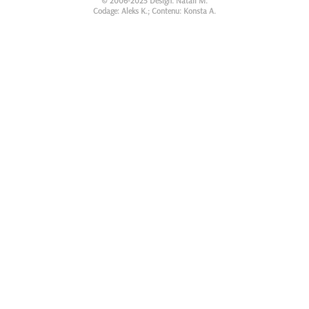
© 2006-2025 Design: Natali M.
Codage: Aleks K.; Contenu: Konsta A.