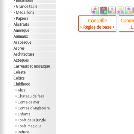
> Ensembles
> Grande taille
> Médaillons
> Papiers
Conseille
Comme
Abstraits
> Règles de base <
L
Amérique
Animaux
Arabesque
Arbres
Architecture
Aztèques
Carreaux et mosaïque
Céleste
Celtics
Childhood
Alice
Château de fées
Conte de mer
Contes d'Angleterre
Enfants
Forêt de la jungle
Forêt magique
Indiens