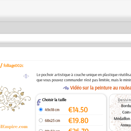
/
folliage002c
a
Le pochoir artistique à couche unique en plastique réutilisa
que vous pouvez commander n'est pas limitée, mais le min
O
Vidéo sur la peinture au roule
Choisir la taille
Dessin
Z
Bordur
€
14.50
49x18 cm
Coin 
€
19.80
Médaillon 
68x25 cm
Anneau