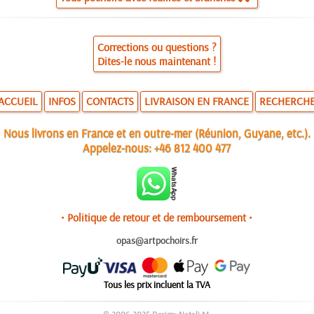
Corrections ou questions ?
Dites-le nous maintenant !
ACCUEIL
INFOS
CONTACTS
LIVRAISON EN FRANCE
RECHERCH
Nous livrons en France et en outre-mer (Réunion, Guyane, etc.).
Appelez-nous:
+46 812 400 477
• Politique de retour et de remboursement •
opas@artpochoirs.fr
Tous les prix incluent la TVA