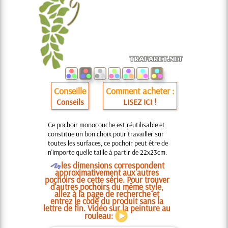
Conseille
Comment acheter :
Conseils
LISEZ ICI !
Ce pochoir monocouche est réutilisable et
constitue un bon choix pour travailler sur
toutes les surfaces, ce pochoir peut être de
n'importe quelle taille à partir de 22x23cm.
O
les dimensions correspondent
approximativement aux autres
pochoirs de cette série. Pour trouver
d'autres pochoirs du même style,
allez à la page de recherche et
entrez le code du produit sans la
lettre de fin. Vidéo sur la peinture au
rouleau: