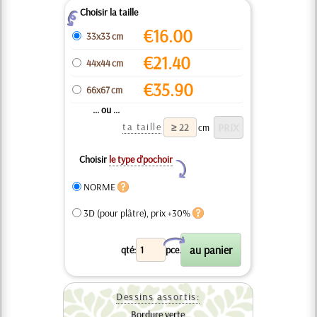
Choisir la taille
Z
€
16.00
33x33 cm
€
21.40
44x44 cm
€
35.90
66x67 cm
... ou ...
ta taille
cm
Choisir
le type d’pochoir
Y
NORME
3D (pour plâtre), prix +30%
X
qté:
pce.
Dessins assortis:
Bordure verte