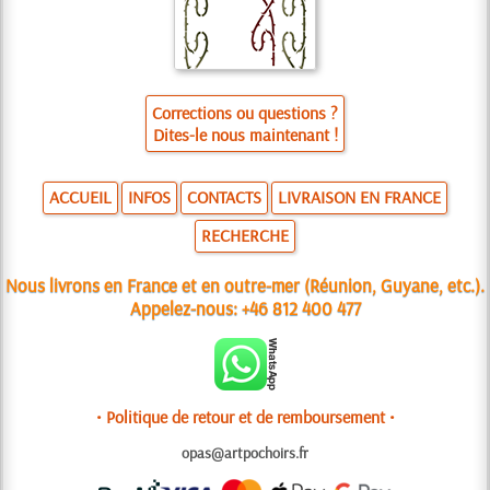
Corrections ou questions ?
Dites-le nous maintenant !
ACCUEIL
INFOS
CONTACTS
LIVRAISON EN FRANCE
RECHERCHE
Nous livrons en France et en outre-mer (Réunion, Guyane, etc.).
Appelez-nous:
+46 812 400 477
• Politique de retour et de remboursement •
opas@artpochoirs.fr