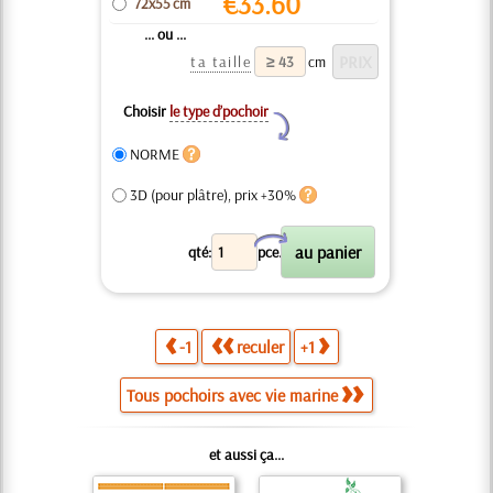
€
33.60
72x55 cm
... ou ...
ta taille
cm
Choisir
le type d’pochoir
Y
NORME
3D (pour plâtre), prix +30%
X
qté:
pce.
-1
reculer
+1
Tous pochoirs avec vie marine
et aussi ça...