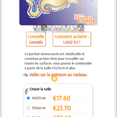
Conseille
Comment acheter :
Conseils
LISEZ ICI !
Ce pochoir monocouche est réutilisable et
constitue un bon choix pour travailler sur
toutes les surfaces, vous pouvez le commander
à partir de la taille 43x33cm et plus.
O
Vidéo sur la peinture au rouleau:
Choisir la taille
Z
€
17.60
43x33 cm
€
23.70
55x42 cm