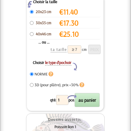
Choisir la taille
Z
€
11.40
20x23 cm
€
17.30
30x35 cm
€
25.10
40x46 cm
... ou ...
ta taille
cm
Choisir
le type d’pochoir
Y
NORME
3D (pour plâtre), prix +30%
X
qté:
pce.
Dessins assortis:
Poisson lion 1