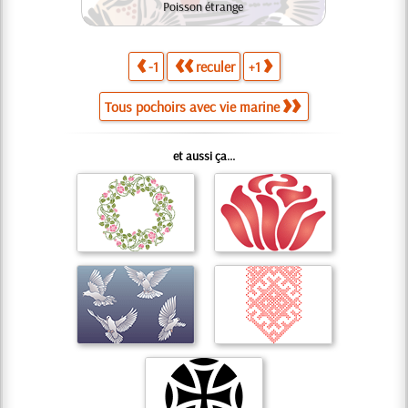
Poisson étrange
-1
reculer
+1
Tous pochoirs avec vie marine
et aussi ça...