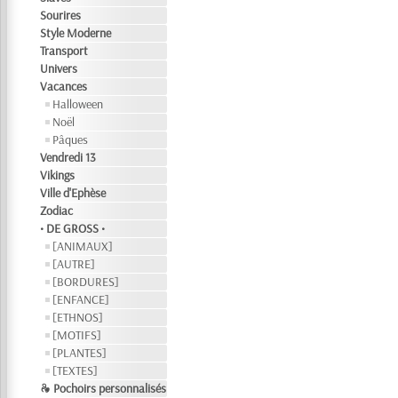
Sourires
Style Moderne
Transport
Univers
Vacances
Halloween
Noël
Pâques
Vendredi 13
Vikings
Ville d'Ephèse
Zodiac
• DE GROSS •
[ANIMAUX]
[AUTRE]
[BORDURES]
[ENFANCE]
[ETHNOS]
[MOTIFS]
[PLANTES]
[TEXTES]
❧ Pochoirs personnalisés