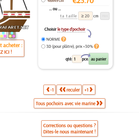
€
23.70
48x49 cm
... ou ...
ta taille
cm
Choisir
le type d’pochoir
Y
NORME
 acheter :
3D (pour plâtre), prix +30%
Z ICI !
X
qté:
pce.
-1
reculer
+1
Tous pochoirs avec vie marine
Corrections ou questions ?
Dites-le nous maintenant !