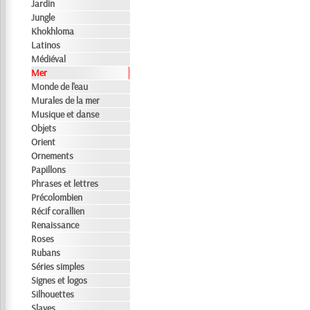
Jardin
Jungle
Khokhloma
Latinos
Médiéval
Mer
Monde de l'eau
Murales de la mer
Musique et danse
Objets
Orient
Ornements
Papillons
Phrases et lettres
Précolombien
Récif corallien
Renaissance
Roses
Rubans
Séries simples
Signes et logos
Silhouettes
Slaves