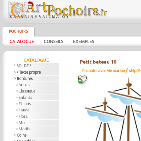
POCHOIRS
CATALOGUE
CONSEILS
EXEMPLES
|
|
|
CATALOGUE
Petit bateau 10
! SOLDE !
/
Pochoirs avec vie marine
ship01
> > Texte propre
> Bordures
Autres
Classique
Enfants
Ethnos
Faune
Flora
Mer
Motifs
> Coins