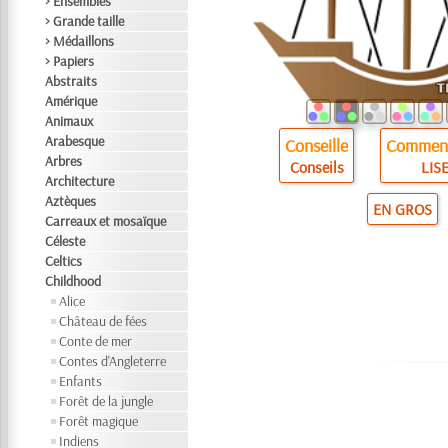
> Ensembles
> Grande taille
> Médaillons
> Papiers
Abstraits
Amérique
Animaux
Arabesque
Conseille
Comment
Arbres
Conseils
LISE
Architecture
Aztèques
EN GROS
Carreaux et mosaïque
Céleste
Celtics
Childhood
Alice
Château de fées
Conte de mer
Contes d'Angleterre
Enfants
Forêt de la jungle
Forêt magique
Indiens