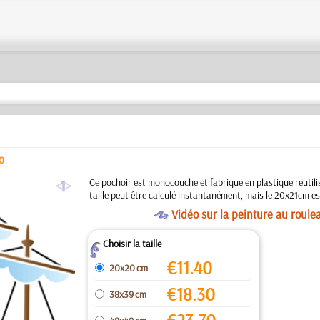
0
a
Ce pochoir est monocouche et fabriqué en plastique réutilis
taille peut être calculé instantanément, mais le 20x21cm est
O
Vidéo sur la peinture au roule
Choisir la taille
Z
€
11.40
20x20 cm
€
18.30
38x39 cm