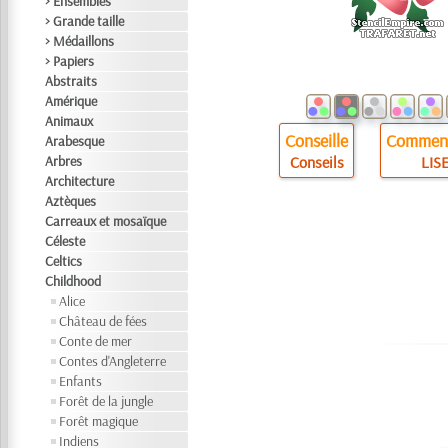
> Ensembles
> Grande taille
> Médaillons
> Papiers
Abstraits
Amérique
Animaux
Conseille
Comment
Arabesque
Arbres
Conseils
LISE
Architecture
Aztèques
Carreaux et mosaïque
Céleste
Celtics
Childhood
Alice
Château de fées
Conte de mer
Contes d'Angleterre
Enfants
Forêt de la jungle
Forêt magique
Indiens