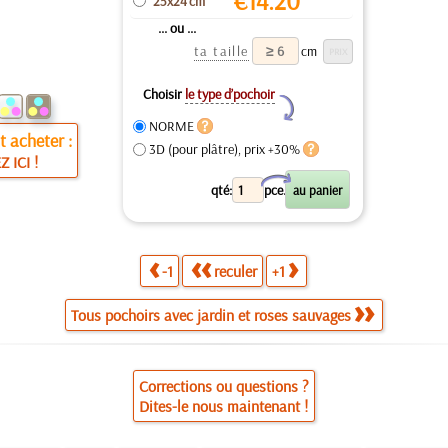
€
14.20
25x24 cm
... ou ...
ta taille
cm
Choisir
le type d’pochoir
Y
NORME
 acheter :
3D (pour plâtre), prix +30%
Z ICI !
X
qté:
pce.
-1
reculer
+1
Tous pochoirs avec jardin et roses sauvages
Corrections ou questions ?
Dites-le nous maintenant !