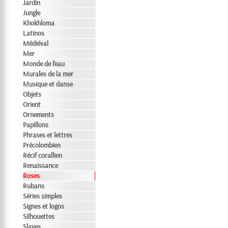
Jardin
Jungle
Khokhloma
Latinos
Médiéval
Mer
Monde de l'eau
Murales de la mer
Musique et danse
Objets
Orient
Ornements
Papillons
Phrases et lettres
Précolombien
Récif corallien
Renaissance
Roses
Rubans
Séries simples
Signes et logos
Silhouettes
Slaves