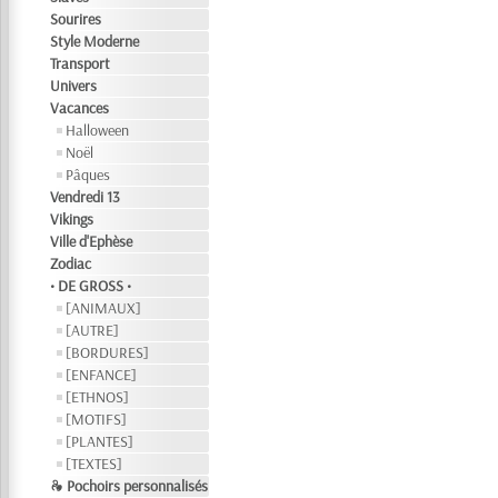
Sourires
Style Moderne
Transport
Univers
Vacances
Halloween
Noël
Pâques
Vendredi 13
Vikings
Ville d'Ephèse
Zodiac
• DE GROSS •
[ANIMAUX]
[AUTRE]
[BORDURES]
[ENFANCE]
[ETHNOS]
[MOTIFS]
[PLANTES]
[TEXTES]
❧ Pochoirs personnalisés