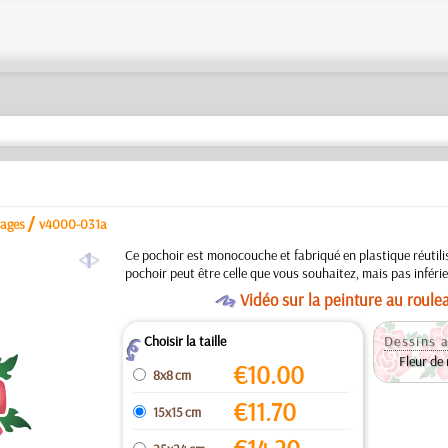
/
vages
v4000-031a
a
Ce pochoir est monocouche et fabriqué en plastique réutilisa
pochoir peut être celle que vous souhaitez, mais pas inféri
O
Vidéo sur la peinture au roule
Choisir la taille
Dessins a
Z
Fleur de
€
10.00
8x8 cm
€
11.70
15x15 cm