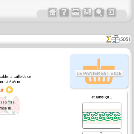
5051
LE PANIER EST VIDE
ble, la taille de ce
eure à 6x6cm.
au:
et aussi ça...
ssortis:
 rose 1B