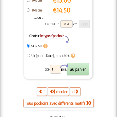
€
13.00
6x6 cm
€
14.50
8x8 cm
... ou ...
ta taille
cm
Choisir
le type d’pochoir
Y
NORME
3D (pour plâtre), prix +30%
X
qté:
pce.
-1
reculer
+1
Tous pochoirs avec différents motifs