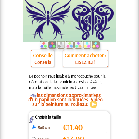
Conseille
Comment acheter :
Conseils
LISEZ ICI !
Le pochoir réutilisable à monocouche pour la
décoration, la taille minimale est de 4x4cm,
mais la taille maximale n'est pas limitée.
O
les dimensions approximatives
d'un papillon sont indiquées. Vidéo
sur la peinture au rouleau:
Choisir la taille
Z
€
11.40
5x5 cm