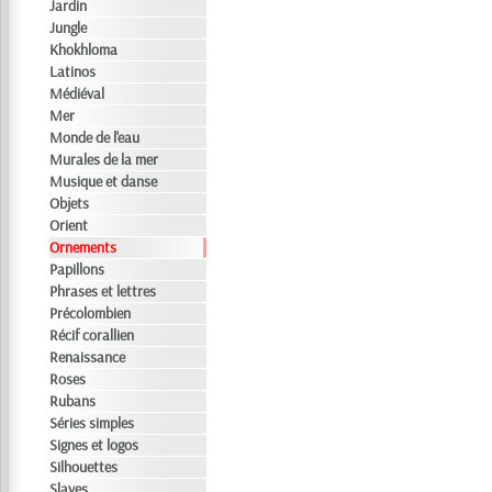
Jardin
Jungle
Khokhloma
Latinos
Médiéval
Mer
Monde de l'eau
Murales de la mer
Musique et danse
Objets
Orient
Ornements
Papillons
Phrases et lettres
Précolombien
Récif corallien
Renaissance
Roses
Rubans
Séries simples
Signes et logos
Silhouettes
Slaves