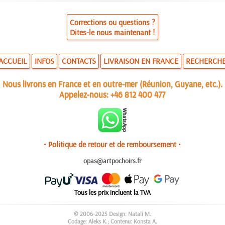
Corrections ou questions ?
Dites-le nous maintenant !
ACCUEIL
INFOS
CONTACTS
LIVRAISON EN FRANCE
RECHERCH
Nous livrons en France et en outre-mer (Réunion, Guyane, etc.).
Appelez-nous:
+46 812 400 477
• Politique de retour et de remboursement •
opas@artpochoirs.fr
Tous les prix incluent la TVA
© 2006-2025 Design: Natali M.
Codage: Aleks K.; Contenu: Konsta A.