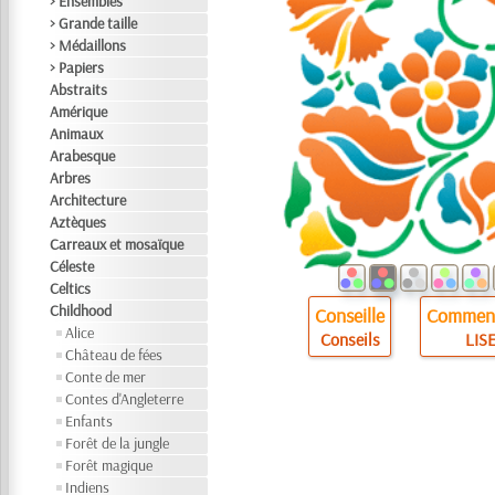
> Ensembles
> Grande taille
> Médaillons
> Papiers
Abstraits
Amérique
Animaux
Arabesque
Arbres
Architecture
Aztèques
Carreaux et mosaïque
Céleste
Celtics
Childhood
Conseille
Comment
Alice
Conseils
LISE
Château de fées
Conte de mer
Contes d'Angleterre
Enfants
Forêt de la jungle
Forêt magique
Indiens