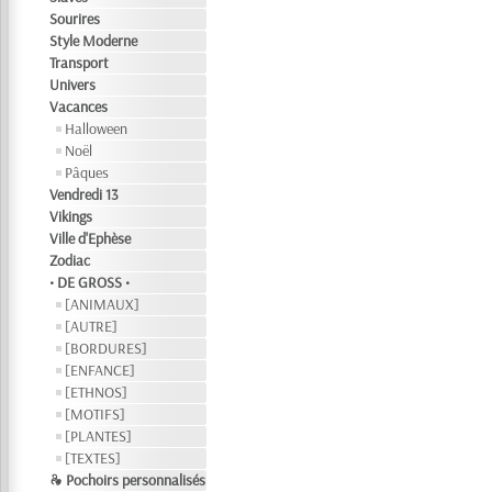
Sourires
Style Moderne
Transport
Univers
Vacances
Halloween
Noël
Pâques
Vendredi 13
Vikings
Ville d'Ephèse
Zodiac
• DE GROSS •
[ANIMAUX]
[AUTRE]
[BORDURES]
[ENFANCE]
[ETHNOS]
[MOTIFS]
[PLANTES]
[TEXTES]
❧ Pochoirs personnalisés