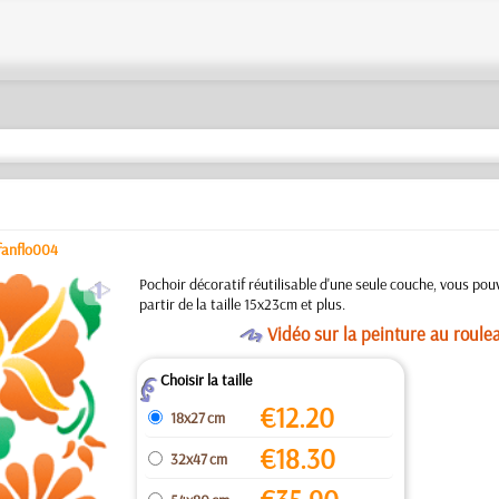
fanflo004
a
Pochoir décoratif réutilisable d'une seule couche, vous po
partir de la taille 15x23cm et plus.
O
Vidéo sur la peinture au roule
Choisir la taille
Z
€
12.20
18x27 cm
€
18.30
32x47 cm