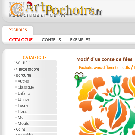
POCHOIRS
CATALOGUE
CONSEILS
EXEMPLES
|
|
|
CATALOGUE
Motif d`un conte de fées
! SOLDE !
/
Pochoirs avec différents motifs
> > Texte propre
> Bordures
Autres
Classique
Enfants
Ethnos
Faune
Flora
Mer
Motifs
> Coins