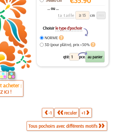
€
35.90
54x80 cm
... ou ...
ta taille
cm
Choisir
le type d’pochoir
Y
NORME
3D (pour plâtre), prix +30%
X
qté:
pce.
 acheter :
Z ICI !
-1
reculer
+1
Tous pochoirs avec différents motifs