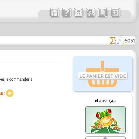
5051
LE PANIER EST VIDE
uvez le commander à
au:
et aussi ça...