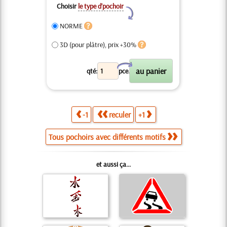
Choisir
le type d’pochoir
Y
NORME
3D (pour plâtre), prix +30%
X
qté:
pce.
-1
reculer
+1
Tous pochoirs avec différents motifs
et aussi ça...