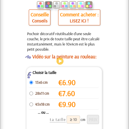
Conseille
Comment acheter :
Conseils
LISEZ ICI !
Pochoir décoratif réutilisable d'une seule
couche, le prix de toute taille peut être calculé
instantanément, mais le 10x4cm est le plus
petit possible.
O
Vidéo sur la peinture au rouleau:
Choisir la taille
Z
€
6.90
15x6 cm
€
7.60
28x11 cm
€
9.90
45x18 cm
... ou ...
ta taille
cm