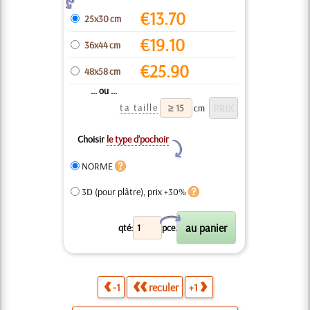
€
13.70
25x30 cm
€
19.10
36x44 cm
€
25.90
48x58 cm
... ou ...
ta taille
cm
Choisir
le type d’pochoir
Y
NORME
3D (pour plâtre), prix +30%
X
qté:
pce.
-1
reculer
+1