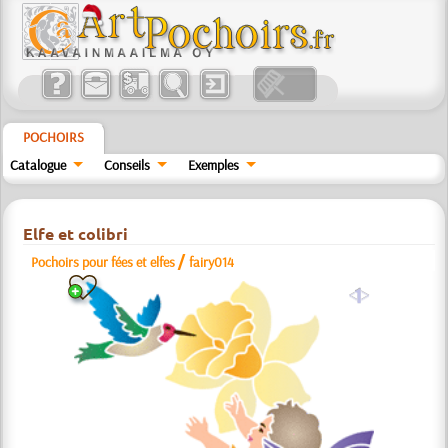
POCHOIRS
Catalogue
Conseils
Exemples
Elfe et colibri
/
Pochoirs pour fées et elfes
fairy014
a