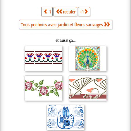
-1
reculer
+1
Tous pochoirs avec jardin et fleurs sauvages
et aussi ça...