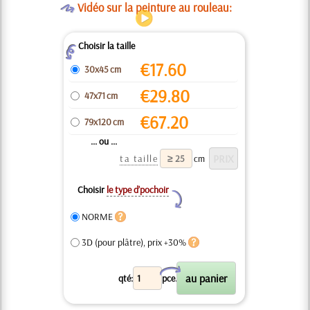
O
Vidéo sur la peinture au rouleau:
Choisir la taille
Z
€
17.60
30x45 cm
€
29.80
47x71 cm
€
67.20
79x120 cm
... ou ...
ta taille
cm
Choisir
le type d’pochoir
Y
NORME
3D (pour plâtre), prix +30%
X
qté:
pce.