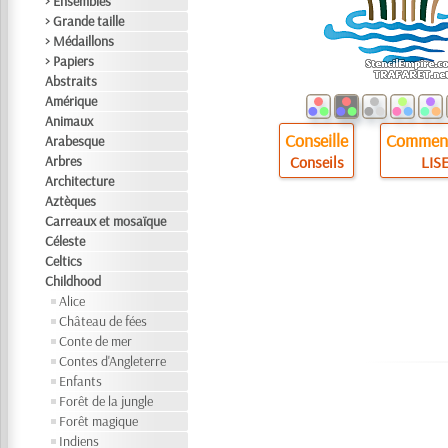
> Ensembles
> Grande taille
> Médaillons
> Papiers
Abstraits
Amérique
Animaux
Conseille
Comment
Arabesque
Arbres
Conseils
LISE
Architecture
Aztèques
Carreaux et mosaïque
Céleste
Celtics
Childhood
Alice
Château de fées
Conte de mer
Contes d'Angleterre
Enfants
Forêt de la jungle
Forêt magique
Indiens