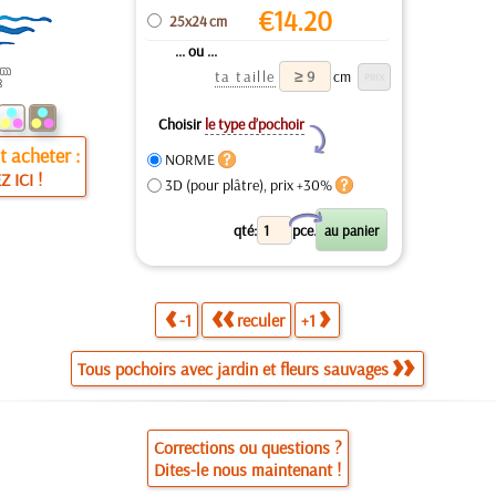
€
14.20
25x24 cm
... ou ...
ta taille
cm
Choisir
le type d’pochoir
Y
 acheter :
NORME
Z ICI !
3D (pour plâtre), prix +30%
X
qté:
pce.
-1
reculer
+1
Tous pochoirs avec jardin et fleurs sauvages
Corrections ou questions ?
Dites-le nous maintenant !