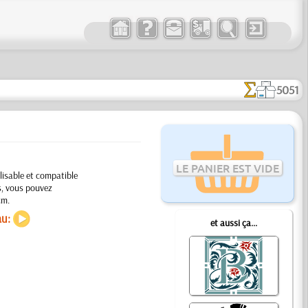
5051
LE PANIER EST VIDE
lisable et compatible
es, vous pouvez
cm.
au:
et aussi ça...