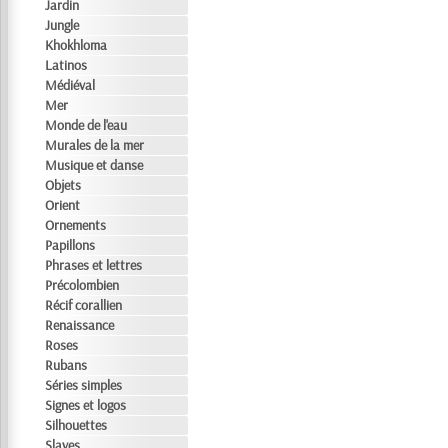
Jardin
Jungle
Khokhloma
Latinos
Médiéval
Mer
Monde de l'eau
Murales de la mer
Musique et danse
Objets
Orient
Ornements
Papillons
Phrases et lettres
Précolombien
Récif corallien
Renaissance
Roses
Rubans
Séries simples
Signes et logos
Silhouettes
Slaves