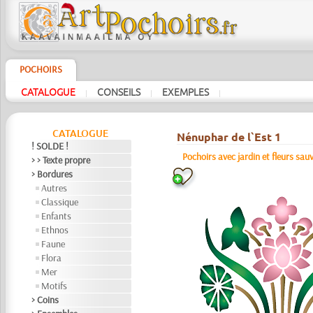
POCHOIRS
CATALOGUE
CONSEILS
EXEMPLES
|
|
|
CATALOGUE
Nénuphar de l`Est 1
! SOLDE !
Pochoirs avec jardin et fleurs sau
> > Texte propre
> Bordures
Autres
Classique
Enfants
Ethnos
Faune
Flora
Mer
Motifs
> Coins