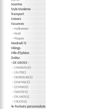
Sourires
Style Moderne
Transport
Univers
Vacances
Halloween
Noël
Pâques
Vendredi 13
Vikings
Ville d'Ephèse
Zodiac
• DE GROSS •
[ANIMAUX]
[AUTRE]
[BORDURES]
[ENFANCE]
[ETHNOS]
[MOTIFS]
[PLANTES]
[TEXTES]
❧ Pochoirs personnalisés