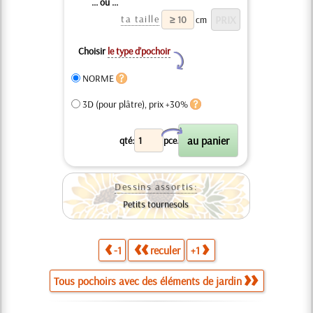
... ou ...
ta taille
cm
Choisir
le type d’pochoir
Y
NORME
3D (pour plâtre), prix +30%
X
qté:
pce.
Dessins assortis:
Petits tournesols
-1
reculer
+1
Tous pochoirs avec des éléments de jardin