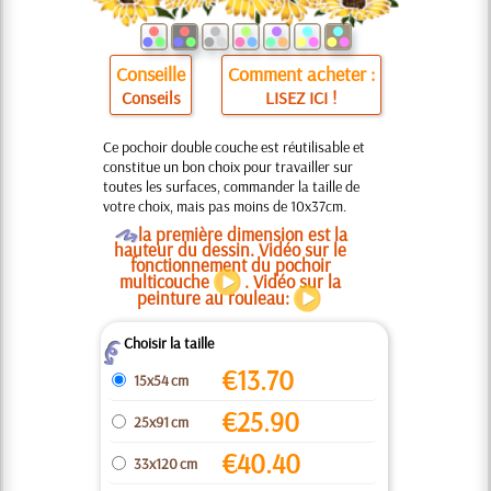
Conseille
Comment acheter :
Conseils
LISEZ ICI !
Ce pochoir double couche est réutilisable et
constitue un bon choix pour travailler sur
toutes les surfaces, commander la taille de
votre choix, mais pas moins de 10x37cm.
O
la première dimension est la
hauteur du dessin. Vidéo sur le
fonctionnement du pochoir
multicouche
. Vidéo sur la
peinture au rouleau:
Choisir la taille
Z
€
13.70
15x54 cm
€
25.90
25x91 cm
€
40.40
33x120 cm