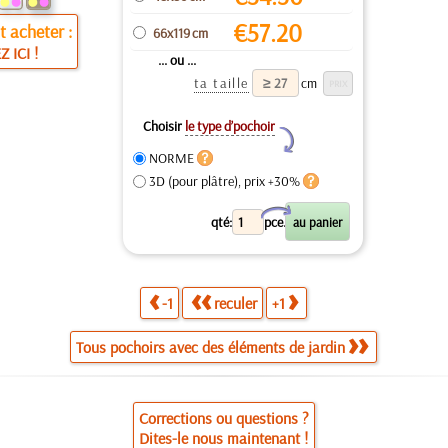
€
57.20
 acheter :
66x119 cm
Z ICI !
... ou ...
ta taille
cm
Choisir
le type d’pochoir
Y
NORME
3D (pour plâtre), prix +30%
X
qté:
pce.
-1
reculer
+1
Tous pochoirs avec des éléments de jardin
Corrections ou questions ?
Dites-le nous maintenant !