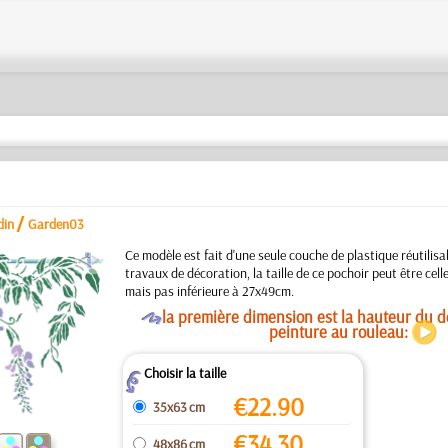
/
din
Garden03
a
Ce modèle est fait d'une seule couche de plastique réutilisa
travaux de décoration, la taille de ce pochoir peut être cel
mais pas inférieure à 27x49cm.
O
la première dimension est la hauteur du de
peinture au rouleau:
Choisir la taille
Z
€
22.90
35x63 cm
€
34.30
48x86 cm