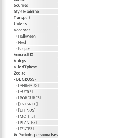
Sourires
Style Moderne
Transport
Univers
Vacances
Halloween
Noël
Pâques
Vendredi 13
Vikings
Ville d'Ephèse
Zodiac
• DE GROSS •
[ANIMAUX]
[AUTRE]
[BORDURES]
[ENFANCE]
[ETHNOS]
[MOTIFS]
[PLANTES]
[TEXTES]
❧ Pochoirs personnalisés