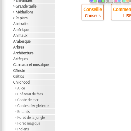
> Ensembles
> Grande taille
Conseille
Comment
> Médaillons
Conseils
LISE
> Papiers
Abstraits
Amérique
Animaux
Arabesque
Arbres
Architecture
Aztèques
Carreaux et mosaïque
Céleste
Celtics
Childhood
Alice
Château de fées
Conte de mer
Contes d'Angleterre
Enfants
Forêt de la jungle
Forêt magique
Indiens