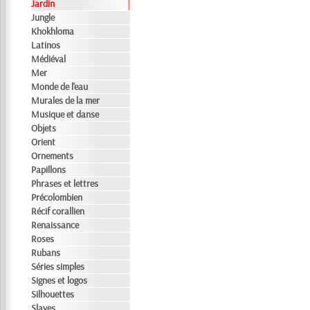
Jardin
Jungle
Khokhloma
Latinos
Médiéval
Mer
Monde de l'eau
Murales de la mer
Musique et danse
Objets
Orient
Ornements
Papillons
Phrases et lettres
Précolombien
Récif corallien
Renaissance
Roses
Rubans
Séries simples
Signes et logos
Silhouettes
Slaves