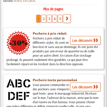
section
VENTE EN GROS
.
Plus de pages:
1
2
3
4
5
Pochoirs à prix réduit
Pochoirs à prix réduit de
Les découvrir
différents styles. Ils sont en
bon état et sans aucun dommage, ils ont juste été
produits par une erreur de quantité ou de taille
pour un autre client. En raison d'un stockage
prolongé, ils peuvent seulement être gondolés, ce qui peut être
facilement réparé en les tordant dans la direction opposée.
Pochoirs texte personnalisé
Vous pouvez commander ici
Les découvrir
des pochoirs avec n'importe
quel texte : pour le marquage industriel, l'écriture
sur le mur, l'adresse de la maison, ainsi que le nom
d'un navire ou d'un bateau. Vous pouvez choisir
une police différente et définir n'importe quelle taille - le prix sera