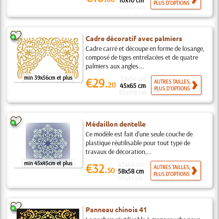
10x10 cm
PLUS D'OPTIONS
40x40 cm
Cadre décoratif avec palmiers
Cadre carré et découpe en forme de losange,
composé de tiges entrelacées et de quatre
palmiers aux angles....
min 39x56cm et plus
39x56 cm
€29.
AUTRES TAILLES,
20
45x65 cm
PLUS D'OPTIONS
83x119 cm
Médaillon dentelle
Ce modèle est fait d'une seule couche de
plastique réutilisable pour tout type de
travaux de décoration,...
min 45x45cm et plus
45x45 cm
€32.
AUTRES TAILLES,
50
58x58 cm
PLUS D'OPTIONS
91x91 cm
Panneau chinois 41