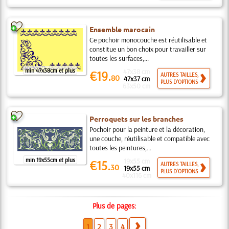
Ensemble marocain
Ce pochoir monocouche est réutilisable et
constitue un bon choix pour travailler sur
toutes les surfaces,...
min 47x38cm et plus
47x38 cm
€19.
AUTRES TAILLES,
80
47x37 cm
PLUS D'OPTIONS
63x50 cm
Perroquets sur les branches
Pochoir pour la peinture et la décoration,
une couche, réutilisable et compatible avec
toutes les peintures,...
min 19x55cm et plus
19x55 cm
€15.
AUTRES TAILLES,
30
19x55 cm
PLUS D'OPTIONS
40x116 cm
Plus de pages:
1
2
3
4