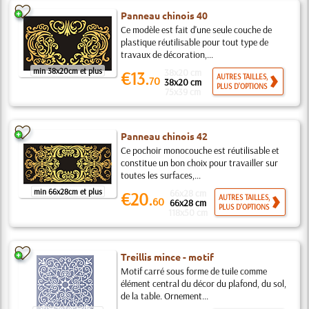
Panneau chinois 40
Ce modèle est fait d'une seule couche de
plastique réutilisable pour tout type de
travaux de décoration,...
min 38x20cm et plus
38x20 cm
€13.
AUTRES TAILLES,
70
38x20 cm
PLUS D'OPTIONS
75x39 cm
Panneau chinois 42
Ce pochoir monocouche est réutilisable et
constitue un bon choix pour travailler sur
toutes les surfaces,...
min 66x28cm et plus
66x28 cm
€20.
AUTRES TAILLES,
60
66x28 cm
PLUS D'OPTIONS
118x50 cm
Treillis mince - motif
Motif carré sous forme de tuile comme
élément central du décor du plafond, du sol,
de la table. Ornement...