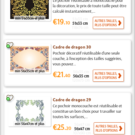
Le pochoir réutilisable à monocouche pour
la décoration, le prix de toute taille peut être
calculé instantanément,...
min 51x33cm et plus
51x33 cm
€19.
AUTRES TAILLES,
10
51x33 cm
PLUS D'OPTIONS
118x76 cm
Cadre de dragon 30
Pochoir décoratif réutilisable d'une seule
couche, à l'exception des tailles suggérées,
vous pouvez...
min 56x35cm et plus
56x35 cm
€21.
AUTRES TAILLES,
40
56x35 cm
PLUS D'OPTIONS
120x75 cm
Cadre de dragon 29
Ce pochoir monocouche est réutilisable et
constitue un bon choix pour travailler sur
toutes les surfaces,...
min 56x47cm et plus
56x47 cm
€25.
AUTRES TAILLES,
20
56x47 cm
PLUS D'OPTIONS
107x90 cm