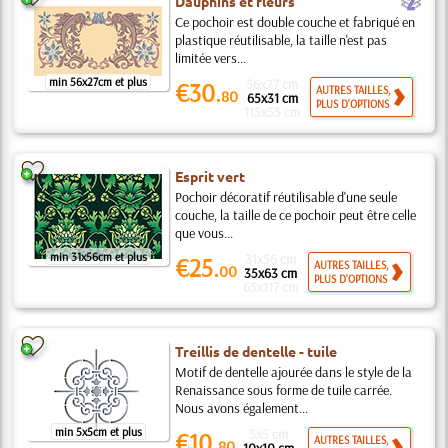
b
Dauphins et fleurs
Ce pochoir est double couche et fabriqué en
plastique réutilisable, la taille n'est pas
limitée vers...
min 56x27cm et plus
56x27 cm
€30.
AUTRES TAILLES,
80
65x31 cm
PLUS D'OPTIONS
115x55 cm
Esprit vert
Pochoir décoratif réutilisable d'une seule
couche, la taille de ce pochoir peut être celle
que vous...
min 31x56cm et plus
31x56 cm
€25.
AUTRES TAILLES,
00
35x63 cm
PLUS D'OPTIONS
65x117 cm
Treillis de dentelle - tuile
Motif de dentelle ajourée dans le style de la
Renaissance sous forme de tuile carrée.
Nous avons également...
min 5x5cm et plus
5x5 cm
€10.
AUTRES TAILLES,
80