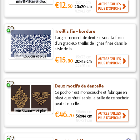
min 15x15cm et plus
15x15 cm
€12.
AUTRES TAILLES,
50
20x20 cm
PLUS D'OPTIONS
42x42 cm
Treillis fin - bordure
Large ornement de dentelle sous la forme
d'un gracieux treillis de lignes fines dans le
style de la...
min 15x33cm et plus
15x33 cm
€15.
AUTRES TAILLES,
80
20x43 cm
PLUS D'OPTIONS
42x91 cm
Deux motifs de dentelle
Ce pochoir est monocouche et fabriqué en
plastique réutilisable, la taille de ce pochoir
peut être celle...
min 56x44cm et plus
56x44 cm
€46.
AUTRES TAILLES,
70
56x44 cm
PLUS D'OPTIONS
90x71 cm