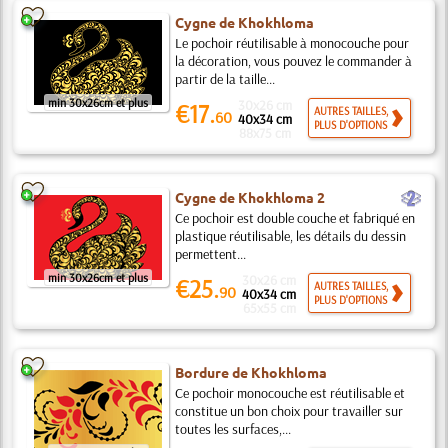
Cygne de Khokhloma
Le pochoir réutilisable à monocouche pour
la décoration, vous pouvez le commander à
partir de la taille...
min 30x26cm et plus
30x26 cm
€17.
AUTRES TAILLES,
60
40x34 cm
PLUS D'OPTIONS
88x75 cm
b
Cygne de Khokhloma 2
Ce pochoir est double couche et fabriqué en
plastique réutilisable, les détails du dessin
permettent...
min 30x26cm et plus
30x26 cm
€25.
AUTRES TAILLES,
90
40x34 cm
PLUS D'OPTIONS
65x55 cm
Bordure de Khokhloma
Ce pochoir monocouche est réutilisable et
constitue un bon choix pour travailler sur
toutes les surfaces,...