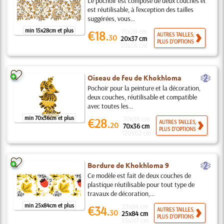
Le pochoir est composé de deux couches et
est réutilisable, à l'exception des tailles
suggérées, vous...
min 15x28cm et plus
15x28 cm
€18.
AUTRES TAILLES,
30
20x37 cm
PLUS D'OPTIONS
30x56 cm
b
Oiseau de feu de Khokhloma
Pochoir pour la peinture et la décoration,
deux couches, réutilisable et compatible
avec toutes les...
min 70x36cm et plus
70x36 cm
€28.
AUTRES TAILLES,
20
70x36 cm
PLUS D'OPTIONS
120x62 cm
b
Bordure de Khokhloma 9
Ce modèle est fait de deux couches de
plastique réutilisable pour tout type de
travaux de décoration,...
min 25x84cm et plus
25x84 cm
€34.
AUTRES TAILLES,
30
25x84 cm
PLUS D'OPTIONS
35x117 cm