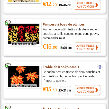
min 8x38cm et plus
8x38 cm
€12.
AUTRES TAILLES,
20
10x46 cm
PLUS D'OPTIONS
25x116 cm
Peinture à base de plantes
Pochoir décoratif réutilisable d'une seule
couche, la taille maximale que vous pouvez
commander n'est...
min 10x51cm et plus
10x51 cm
€16.
AUTRES TAILLES,
00
15x76 cm
PLUS D'OPTIONS
22x112 cm
b
Érable de Khokhloma 1
Le pochoir est composé de deux couches et
est réutilisable, ce pochoir peut être de
n'importe quelle...
min 20x17cm et plus
20x17 cm
€15.
AUTRES TAILLES,
30
25x21 cm
PLUS D'OPTIONS
55x46 cm