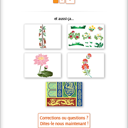
et aussi ça...
Corrections ou questions ?
Dites-le nous maintenant !