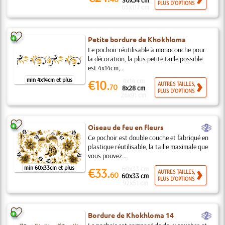
30x54 cm
PLUS D'OPTIONS
65x117 cm
Petite bordure de Khokhloma
Le pochoir réutilisable à monocouche pour
la décoration, la plus petite taille possible
est 4x14cm,...
min 4x14cm et plus
4x14 cm
€10.
AUTRES TAILLES,
70
8x28 cm
PLUS D'OPTIONS
26x91 cm
b
Oiseau de feu en fleurs
Ce pochoir est double couche et fabriqué en
plastique réutilisable, la taille maximale que
vous pouvez...
min 60x33cm et plus
60x33 cm
€33.
AUTRES TAILLES,
60
60x33 cm
PLUS D'OPTIONS
92x51 cm
b
Bordure de Khokhloma 14