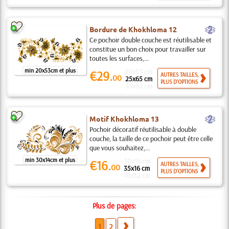
b
Bordure de Khokhloma 12
Ce pochoir double couche est réutilisable et
constitue un bon choix pour travailler sur
toutes les surfaces,...
min 20x53cm et plus
20x53 cm
€29.
AUTRES TAILLES,
00
25x65 cm
PLUS D'OPTIONS
35x92 cm
b
Motif Khokhloma 13
Pochoir décoratif réutilisable à double
couche, la taille de ce pochoir peut être celle
que vous souhaitez,...
min 30x14cm et plus
30x14 cm
€16.
AUTRES TAILLES,
00
35x16 cm
PLUS D'OPTIONS
70x32 cm
Plus de pages:
1
2