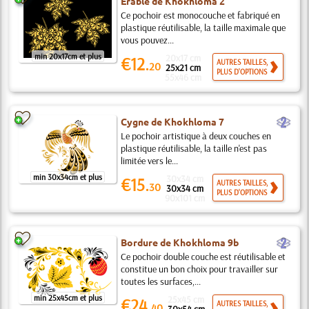
Érable de Khokhloma 2
Ce pochoir est monocouche et fabriqué en
plastique réutilisable, la taille maximale que
vous pouvez...
min 20x17cm et plus
20x17 cm
€12.
AUTRES TAILLES,
20
25x21 cm
PLUS D'OPTIONS
55x46 cm
b
Cygne de Khokhloma 7
Le pochoir artistique à deux couches en
plastique réutilisable, la taille n'est pas
limitée vers le...
min 30x34cm et plus
30x34 cm
€15.
AUTRES TAILLES,
30
30x34 cm
PLUS D'OPTIONS
90x101 cm
b
Bordure de Khokhloma 9b
Ce pochoir double couche est réutilisable et
constitue un bon choix pour travailler sur
toutes les surfaces,...
min 25x45cm et plus
25x45 cm
€24.
AUTRES TAILLES,
40