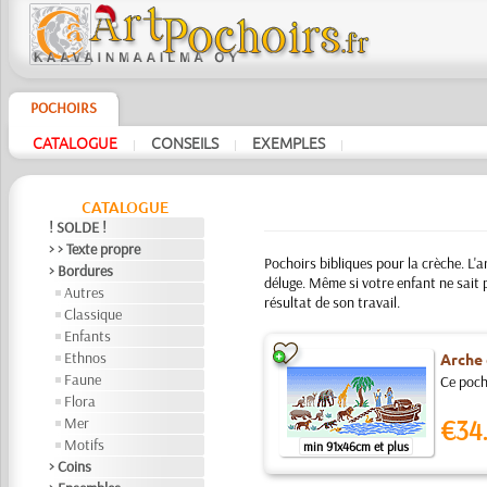
POCHOIRS
CATALOGUE
CONSEILS
EXEMPLES
|
|
|
CATALOGUE
! SOLDE !
> > Texte propre
Pochoirs bibliques pour la crèche. L'a
> Bordures
déluge. Même si votre enfant ne sait pa
Autres
résultat de son travail.
Classique
Enfants
Ethnos
Arche
Faune
Ce pocho
Flora
Mer
€34
Motifs
min 91x46cm et plus
> Coins