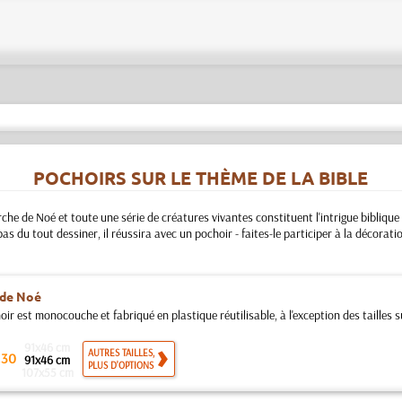
POCHOIRS SUR LE THÈME DE LA BIBLE
rche de Noé et toute une série de créatures vivantes constituent l'intrigue biblique
s du tout dessiner, il réussira avec un pochoir - faites-le participer à la décoratio
 de Noé
ir est monocouche et fabriqué en plastique réutilisable, à l'exception des tailles su
91x46 cm
.
AUTRES TAILLES,
30
91x46 cm
PLUS D'OPTIONS
107x55 cm