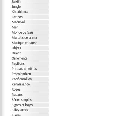
Jardin
Jungle
Khokhloma
Latinos
Médiéval
Mer
Monde de l'eau
Murales de la mer
Musique et danse
Objets
Orient
Ornements
Papillons
Phrases et lettres
Précolombien
Récif corallien
Renaissance
Roses
Rubans
Séries simples
Signes et logos
Silhouettes
Slaves