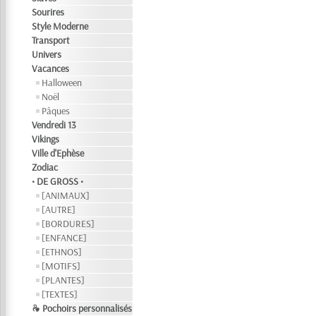
Sourires
Style Moderne
Transport
Univers
Vacances
Halloween
Noël
Pâques
Vendredi 13
Vikings
Ville d'Ephèse
Zodiac
• DE GROSS •
[ANIMAUX]
[AUTRE]
[BORDURES]
[ENFANCE]
[ETHNOS]
[MOTIFS]
[PLANTES]
[TEXTES]
❧ Pochoirs personnalisés