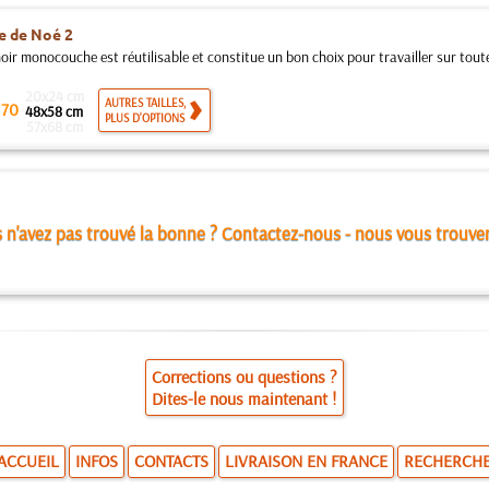
e de Noé 2
ir monocouche est réutilisable et constitue un bon choix pour travailler sur toutes
20x24 cm
.
AUTRES TAILLES,
70
48x58 cm
PLUS D'OPTIONS
57x68 cm
 n'avez pas trouvé la bonne ? Contactez-nous - nous vous trouve
Corrections ou questions ?
Dites-le nous maintenant !
ACCUEIL
INFOS
CONTACTS
LIVRAISON EN FRANCE
RECHERCH