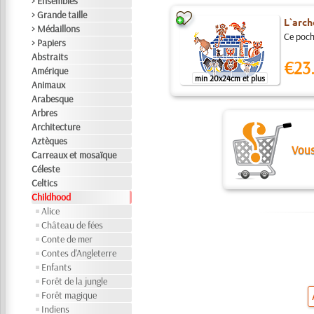
> Ensembles
> Grande taille
L`arch
> Médaillons
Ce pocho
> Papiers
Abstraits
€23
Amérique
min 20x24cm et plus
Animaux
Arabesque
Arbres
Architecture
Aztèques
Vous
Carreaux et mosaïque
Céleste
Celtics
Childhood
Alice
Château de fées
Conte de mer
Contes d'Angleterre
Enfants
Forêt de la jungle
Forêt magique
Indiens