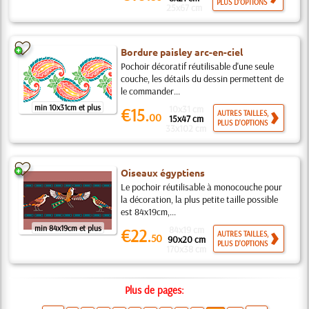
PLUS D'OPTIONS
25x67 cm
Bordure paisley arc-en-ciel
Pochoir décoratif réutilisable d'une seule
couche, les détails du dessin permettent de
le commander...
min 10x31cm et plus
10x31 cm
€15.
AUTRES TAILLES,
00
15x47 cm
PLUS D'OPTIONS
33x102 cm
Oiseaux égyptiens
Le pochoir réutilisable à monocouche pour
la décoration, la plus petite taille possible
est 84x19cm,...
min 84x19cm et plus
84x19 cm
€22.
AUTRES TAILLES,
50
90x20 cm
PLUS D'OPTIONS
170x38 cm
Plus de pages: