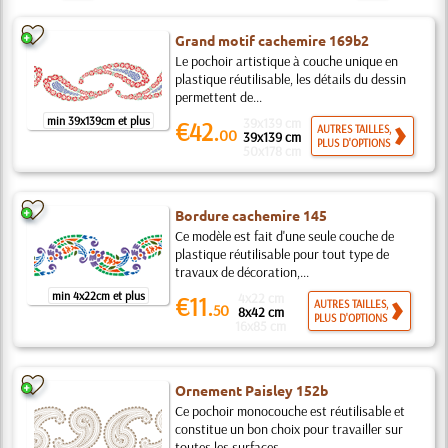
Grand motif cachemire 169b2
Le pochoir artistique à couche unique en
plastique réutilisable, les détails du dessin
permettent de...
min 39x139cm et plus
39x139 cm
€42.
AUTRES TAILLES,
00
39x139 cm
PLUS D'OPTIONS
50x178 cm
Bordure cachemire 145
Ce modèle est fait d'une seule couche de
plastique réutilisable pour tout type de
travaux de décoration,...
min 4x22cm et plus
4x22 cm
€11.
AUTRES TAILLES,
50
8x42 cm
PLUS D'OPTIONS
16x85 cm
Ornement Paisley 152b
Ce pochoir monocouche est réutilisable et
constitue un bon choix pour travailler sur
toutes les surfaces,...