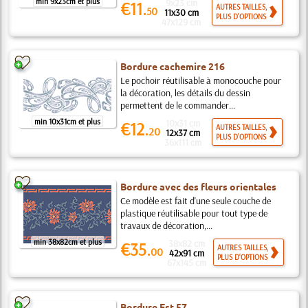
min 9x23cm et plus
9x23 cm
€11.
AUTRES TAILLES,
50
11x30 cm
PLUS D'OPTIONS
47x129 cm
Bordure cachemire 216
Le pochoir réutilisable à monocouche pour
la décoration, les détails du dessin
permettent de le commander...
min 10x31cm et plus
10x31 cm
€12.
AUTRES TAILLES,
20
12x37 cm
PLUS D'OPTIONS
36x111 cm
Bordure avec des fleurs orientales
Ce modèle est fait d'une seule couche de
plastique réutilisable pour tout type de
travaux de décoration,...
min 38x82cm et plus
38x82 cm
€35.
AUTRES TAILLES,
00
42x91 cm
PLUS D'OPTIONS
67x145 cm
Bordure Est 57