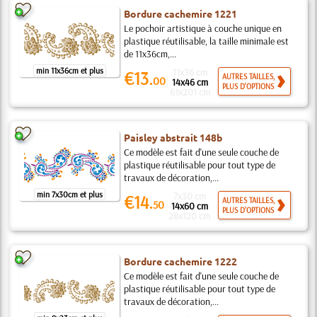
Bordure cachemire 1221
Le pochoir artistique à couche unique en
plastique réutilisable, la taille minimale est
de 11x36cm,...
min 11x36cm et plus
11x36 cm
€13.
AUTRES TAILLES,
00
14x46 cm
PLUS D'OPTIONS
61x201 cm
Paisley abstrait 148b
Ce modèle est fait d'une seule couche de
plastique réutilisable pour tout type de
travaux de décoration,...
min 7x30cm et plus
7x30 cm
€14.
AUTRES TAILLES,
50
14x60 cm
PLUS D'OPTIONS
28x120 cm
Bordure cachemire 1222
Ce modèle est fait d'une seule couche de
plastique réutilisable pour tout type de
travaux de décoration,...