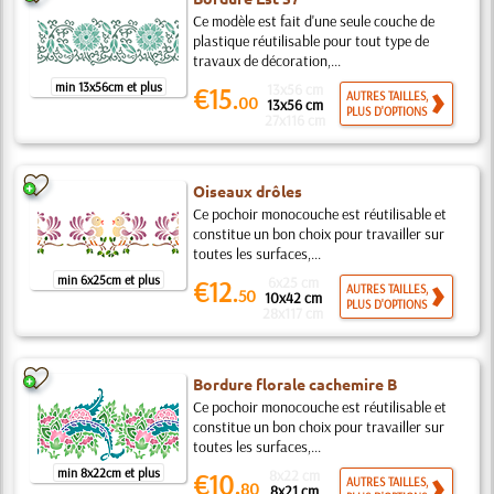
Ce modèle est fait d'une seule couche de
plastique réutilisable pour tout type de
travaux de décoration,...
min 13x56cm et plus
13x56 cm
€15.
AUTRES TAILLES,
00
13x56 cm
PLUS D'OPTIONS
27x116 cm
Oiseaux drôles
Ce pochoir monocouche est réutilisable et
constitue un bon choix pour travailler sur
toutes les surfaces,...
min 6x25cm et plus
6x25 cm
€12.
AUTRES TAILLES,
50
10x42 cm
PLUS D'OPTIONS
28x117 cm
Bordure florale cachemire B
Ce pochoir monocouche est réutilisable et
constitue un bon choix pour travailler sur
toutes les surfaces,...
min 8x22cm et plus
8x22 cm
€10.
AUTRES TAILLES,
80
8x21 cm