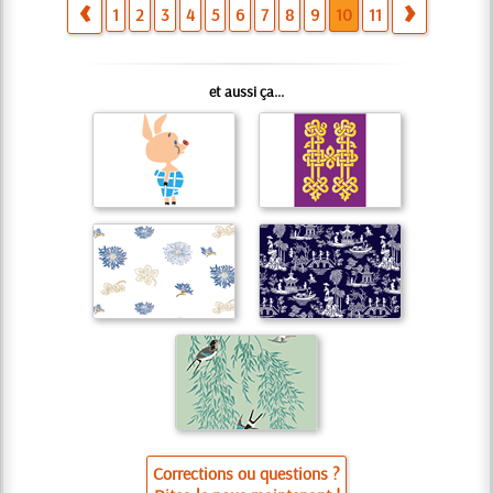
1
2
3
4
5
6
7
8
9
10
11
et aussi ça...
Corrections ou questions ?