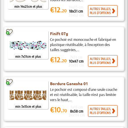
min 14x25cm et plus
14x25 cm
€12.
AUTRES TAILLES,
20
18x31 cm
PLUS D'OPTIONS
35x62 cm
Finift 07g
Ce pochoir est monocouche et fabriqué en
plastique réutilisable, à l'exception des
tailles suggérées,...
min 7x31cm et plus
7x31 cm
€12.
AUTRES TAILLES,
20
10x47 cm
PLUS D'OPTIONS
20x93 cm
Bordure Ganesha 01
Le pochoir est composé d'une seule couche
et est réutilisable, la taille n'est pas limitée
vers le haut,...
min 3x15cm et plus
3x15 cm
€10.
AUTRES TAILLES,
70
8x38 cm
PLUS D'OPTIONS
24x114 cm