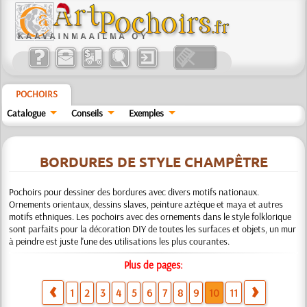
POCHOIRS
Catalogue
Conseils
Exemples
BORDURES DE STYLE CHAMPÊTRE
Pochoirs pour dessiner des bordures avec divers motifs nationaux.
Ornements orientaux, dessins slaves, peinture aztèque et maya et autres
motifs ethniques. Les pochoirs avec des ornements dans le style folklorique
sont parfaits pour la décoration DIY de toutes les surfaces et objets, un mur
à peindre est juste l'une des utilisations les plus courantes.
Plus de pages:
1
2
3
4
5
6
7
8
9
10
11