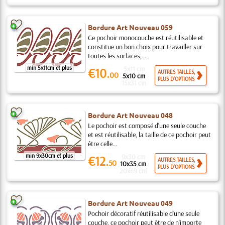
Bordure Art Nouveau 059
Ce pochoir monocouche est réutilisable et
constitue un bon choix pour travailler sur
toutes les surfaces,...
min 5x11cm et plus
5x11 cm
€10.
AUTRES TAILLES,
00
5x10 cm
PLUS D'OPTIONS
15x31 cm
Bordure Art Nouveau 048
Le pochoir est composé d'une seule couche
et est réutilisable, la taille de ce pochoir peut
être celle...
min 9x30cm et plus
9x30 cm
€12.
AUTRES TAILLES,
50
10x35 cm
PLUS D'OPTIONS
20x69 cm
Bordure Art Nouveau 049
Pochoir décoratif réutilisable d'une seule
couche, ce pochoir peut être de n'importe