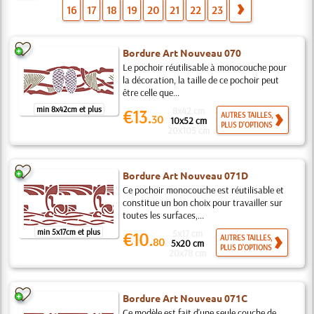
16
17
18
19
20
21
22
23
Bordure Art Nouveau 070
Le pochoir réutilisable à monocouche pour
la décoration, la taille de ce pochoir peut
être celle que...
min 8x42cm et plus
8x42 cm
€13.
AUTRES TAILLES,
30
10x52 cm
PLUS D'OPTIONS
20x105 cm
Bordure Art Nouveau 071D
Ce pochoir monocouche est réutilisable et
constitue un bon choix pour travailler sur
toutes les surfaces,...
min 5x17cm et plus
5x17 cm
€10.
AUTRES TAILLES,
80
5x20 cm
PLUS D'OPTIONS
20x78 cm
Bordure Art Nouveau 071C
Ce modèle est fait d'une seule couche de