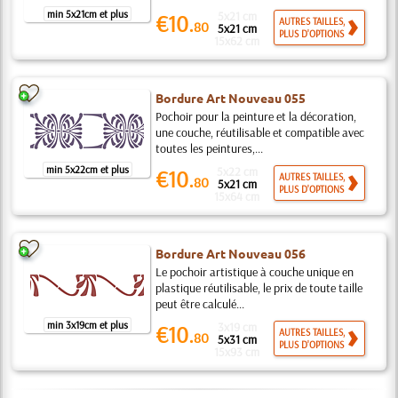
min 5x21cm et plus
5x21 cm
€10.
AUTRES TAILLES,
80
5x21 cm
PLUS D'OPTIONS
15x62 cm
Bordure Art Nouveau 055
Pochoir pour la peinture et la décoration,
une couche, réutilisable et compatible avec
toutes les peintures,...
min 5x22cm et plus
5x22 cm
€10.
AUTRES TAILLES,
80
5x21 cm
PLUS D'OPTIONS
15x64 cm
Bordure Art Nouveau 056
Le pochoir artistique à couche unique en
plastique réutilisable, le prix de toute taille
peut être calculé...
min 3x19cm et plus
3x19 cm
€10.
AUTRES TAILLES,
80
5x31 cm
PLUS D'OPTIONS
15x93 cm