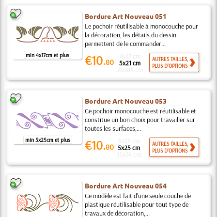
Bordure Art Nouveau 051
Le pochoir réutilisable à monocouche pour
la décoration, les détails du dessin
permettent de le commander...
min 4x17cm et plus
4x17 cm
€10.
AUTRES TAILLES,
80
5x21 cm
PLUS D'OPTIONS
20x84 cm
Bordure Art Nouveau 053
Ce pochoir monocouche est réutilisable et
constitue un bon choix pour travailler sur
toutes les surfaces,...
min 5x25cm et plus
5x25 cm
€10.
AUTRES TAILLES,
80
5x25 cm
PLUS D'OPTIONS
15x74 cm
Bordure Art Nouveau 054
Ce modèle est fait d'une seule couche de
plastique réutilisable pour tout type de
travaux de décoration,...