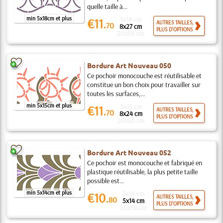
quelle taille à...
min 5x18cm et plus
5x18 cm
€11.
AUTRES TAILLES,
70
8x27 cm
PLUS D'OPTIONS
20x69 cm
Bordure Art Nouveau 050
Ce pochoir monocouche est réutilisable et
constitue un bon choix pour travailler sur
toutes les surfaces,...
min 5x15cm et plus
5x15 cm
€11.
AUTRES TAILLES,
70
8x24 cm
PLUS D'OPTIONS
20x60 cm
Bordure Art Nouveau 052
Ce pochoir est monocouche et fabriqué en
plastique réutilisable, la plus petite taille
possible est...
min 5x14cm et plus
5x14 cm
€10.
AUTRES TAILLES,
80
5x14 cm
PLUS D'OPTIONS
20x56 cm