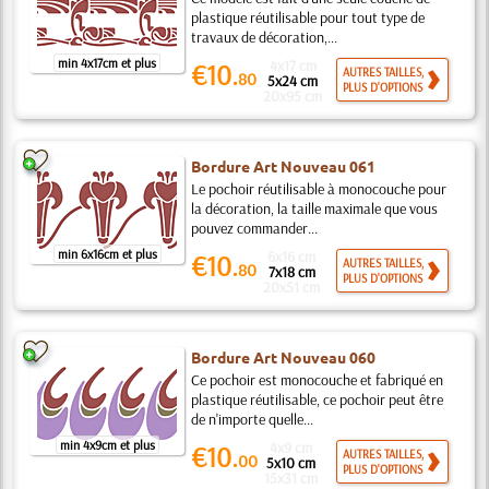
plastique réutilisable pour tout type de
travaux de décoration,...
min 4x17cm et plus
4x17 cm
€10.
AUTRES TAILLES,
80
5x24 cm
PLUS D'OPTIONS
20x95 cm
Bordure Art Nouveau 061
Le pochoir réutilisable à monocouche pour
la décoration, la taille maximale que vous
pouvez commander...
min 6x16cm et plus
6x16 cm
€10.
AUTRES TAILLES,
80
7x18 cm
PLUS D'OPTIONS
20x51 cm
Bordure Art Nouveau 060
Ce pochoir est monocouche et fabriqué en
plastique réutilisable, ce pochoir peut être
de n'importe quelle...
min 4x9cm et plus
4x9 cm
€10.
AUTRES TAILLES,
00
5x10 cm
PLUS D'OPTIONS
15x31 cm