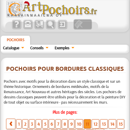
POCHOIRS
Catalogue
Conseils
Exemples
POCHOIRS POUR BORDURES CLASSIQUES
Pochoirs avec motifs pour la décoration dans un style classique et sur un
thème historique. Ornements de bordures médiévales, motifs de la
Renaissance, Art Nouveau et autres héritages des siècles. Les pochoirs de
dessins classiques peuvent être utilisés pour la décoration et la peinture DIY
de tout objet ou surface intérieure - pas nécessairement les murs.
Plus de pages:
1
2
3
4
5
6
7
8
9
10
11
12
13
14
15