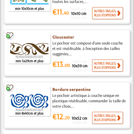
toutes les surfaces,...
min 10x10cm et plus
10x10 cm
€11.
AUTRES TAILLES,
40
10x10 cm
PLUS D'OPTIONS
25x25 cm
Gloucester
Le pochoir est composé d'une seule couche
et est réutilisable, à l'exception des tailles
suggérées,...
min 5x29cm et plus
5x29 cm
€13.
AUTRES TAILLES,
00
10x59 cm
PLUS D'OPTIONS
15x89 cm
Bordure serpentine
Le pochoir artistique à couche unique en
plastique réutilisable, commander la taille de
votre choix,...
min 8x40cm et plus
8x40 cm
€12.
AUTRES TAILLES,
20
10x52 cm
PLUS D'OPTIONS
17x88 cm