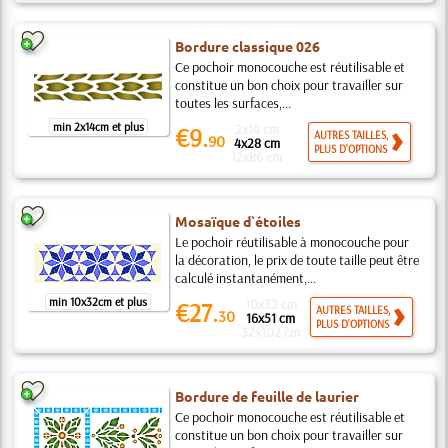
Bordure classique 026
Ce pochoir monocouche est réutilisable et
constitue un bon choix pour travailler sur
toutes les surfaces,...
min 2x14cm et plus
2x14 cm
€9.
AUTRES TAILLES,
90
4x28 cm
PLUS D'OPTIONS
12x86 cm
Mosaïque d`étoiles
Le pochoir réutilisable à monocouche pour
la décoration, le prix de toute taille peut être
calculé instantanément,...
min 10x32cm et plus
10x32 cm
€27.
AUTRES TAILLES,
30
16x51 cm
PLUS D'OPTIONS
32x102 cm
Bordure de feuille de laurier
Ce pochoir monocouche est réutilisable et
constitue un bon choix pour travailler sur