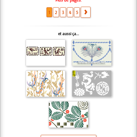
1
2
3
4
5
et aussi ça...