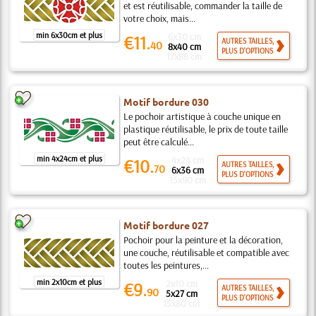
et est réutilisable, commander la taille de
votre choix, mais...
min 6x30cm et plus
6x30 cm
€11.
AUTRES TAILLES,
40
8x40 cm
PLUS D'OPTIONS
17x86 cm
Motif bordure 030
Le pochoir artistique à couche unique en
plastique réutilisable, le prix de toute taille
peut être calculé...
min 4x24cm et plus
4x24 cm
€10.
AUTRES TAILLES,
70
6x36 cm
PLUS D'OPTIONS
15x90 cm
Motif bordure 027
Pochoir pour la peinture et la décoration,
une couche, réutilisable et compatible avec
toutes les peintures,...
min 2x10cm et plus
2x10 cm
€9.
AUTRES TAILLES,
90
5x27 cm
PLUS D'OPTIONS
15x80 cm