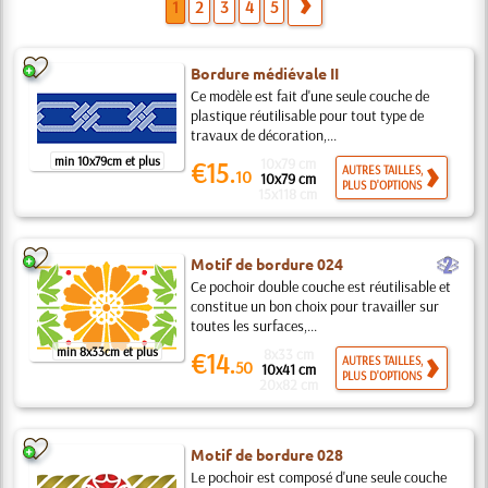
1
2
3
4
5
Bordure médiévale II
Ce modèle est fait d'une seule couche de
plastique réutilisable pour tout type de
travaux de décoration,...
min 10x79cm et plus
10x79 cm
€15.
AUTRES TAILLES,
10
10x79 cm
PLUS D'OPTIONS
15x118 cm
b
Motif de bordure 024
Ce pochoir double couche est réutilisable et
constitue un bon choix pour travailler sur
toutes les surfaces,...
min 8x33cm et plus
8x33 cm
€14.
AUTRES TAILLES,
50
10x41 cm
PLUS D'OPTIONS
20x82 cm
Motif de bordure 028
Le pochoir est composé d'une seule couche