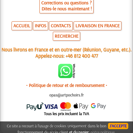
Corrections ou questions ?
Dites-le nous maintenant !
ACCUEIL
INFOS
CONTACTS
LIVRAISON EN FRANCE
RECHERCHE
Nous livrons en France et en outre-mer (Réunion, Guyane, etc.).
Appelez-nous:
+46 812 400 477
• Politique de retour et de remboursement •
opas@artpochoirs.fr
Tous les prix incluent la TVA
Ce site a recourt à l’usage de cookies uniquement dans le bon
J’ACCEPTE
© 2006-2025 Design: Natali M.
Codage: Aleks K.; Contenu: Konsta A.
fonctionnement du accès client
et du panier
:
notre politique.