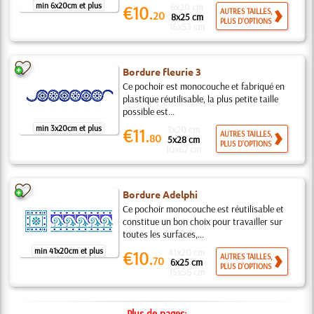
min 6x20cm et plus
6x20 cm
€10.
AUTRES TAILLES,
20
8x25 cm
PLUS D'OPTIONS
16x53 cm
Bordure fleurie 3
Ce pochoir est monocouche et fabriqué en
plastique réutilisable, la plus petite taille
possible est...
min 3x20cm et plus
3x20 cm
€11.
AUTRES TAILLES,
80
5x28 cm
PLUS D'OPTIONS
10x67 cm
Bordure Adelphi
Ce pochoir monocouche est réutilisable et
constitue un bon choix pour travailler sur
toutes les surfaces,...
min 41x20cm et plus
41x20 cm
€10.
AUTRES TAILLES,
70
6x25 cm
PLUS D'OPTIONS
15x56 cm
Plus de pages: