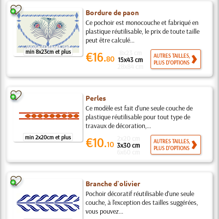
Bordure de paon
Ce pochoir est monocouche et fabriqué en
plastique réutilisable, le prix de toute taille
peut être calculé...
min 8x23cm et plus
8x23 cm
€16.
AUTRES TAILLES,
80
15x43 cm
PLUS D'OPTIONS
28x84 cm
Perles
Ce modèle est fait d'une seule couche de
plastique réutilisable pour tout type de
travaux de décoration,...
min 2x20cm et plus
2x20 cm
€10.
AUTRES TAILLES,
10
3x30 cm
PLUS D'OPTIONS
6x60 cm
Branche d`olivier
Pochoir décoratif réutilisable d'une seule
couche, à l'exception des tailles suggérées,
vous pouvez...