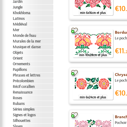
Jardin
€10.
Jungle
Khokhloma
min 6x16cm et plus
Latinos
Médiéval
Mer
Bordu
Monde de l'eau
Le pocho
Murales de la mer
Musique et danse
€11.
Objets
min 10x28cm et plus
Orient
Ornements
Papillons
Chrysa
Phrases et lettres
Le pocho
Précolombien
Récif corallien
€10.
Renaissance
min 6x24cm et plus
Roses
Rubans
Séries simples
Signes et logos
Branc
Silhouettes
Pochoir 
Slaves