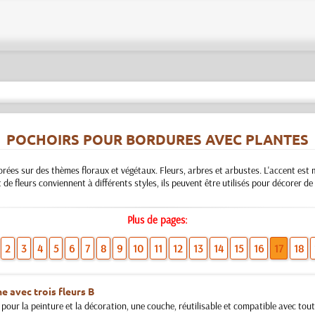
POCHOIRS POUR BORDURES AVEC PLANTES
ées sur des thèmes floraux et végétaux. Fleurs, arbres et arbustes. L'accent est mis
t de fleurs conviennent à différents styles, ils peuvent être utilisés pour décorer 
Plus de pages:
2
3
4
5
6
7
8
9
10
11
12
13
14
15
16
17
18
e avec trois fleurs B
pour la peinture et la décoration, une couche, réutilisable et compatible avec toute