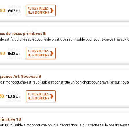
6x16 cm
AUTRES TAILLES,
80
6x17 cm
PLUS D'OPTIONS
20x56 cm
es de roses primitives B
e est fait d'une seule couche de plastique réutilisable pour tout type de travaux d
6x12 cm
AUTRES TAILLES,
80
6x12 cm
PLUS D'OPTIONS
20x41 cm
jaunes Art Nouveau B
ir monocouche est réutilisable et constitue un bon choix pour travailler sur toutes
11x29 cm
AUTRES TAILLES,
50
11x30 cm
PLUS D'OPTIONS
25x69 cm
rimitive 1B
ir réutilisable à monocouche pour la décoration, la plus petite taille possible est 