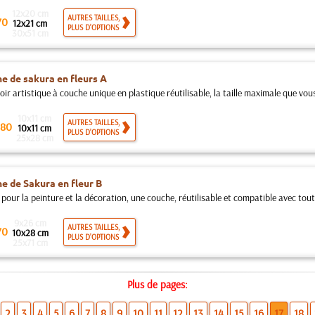
12x20 cm
AUTRES TAILLES,
70
12x21 cm
PLUS D'OPTIONS
30x51 cm
e de sakura en fleurs A
ir artistique à couche unique en plastique réutilisable, la taille maximale que vou
10x11 cm
AUTRES TAILLES,
80
10x11 cm
PLUS D'OPTIONS
25x28 cm
e de Sakura en fleur B
pour la peinture et la décoration, une couche, réutilisable et compatible avec toute
9x26 cm
AUTRES TAILLES,
70
10x28 cm
PLUS D'OPTIONS
25x71 cm
Plus de pages:
2
3
4
5
6
7
8
9
10
11
12
13
14
15
16
17
18