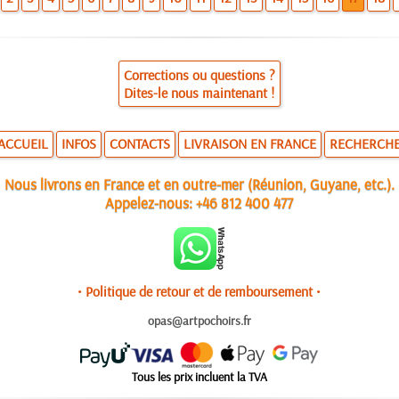
Corrections ou questions ?
Dites-le nous maintenant !
ACCUEIL
INFOS
CONTACTS
LIVRAISON EN FRANCE
RECHERCH
Nous livrons en France et en outre-mer (Réunion, Guyane, etc.).
Appelez-nous:
+46 812 400 477
• Politique de retour et de remboursement •
opas@artpochoirs.fr
Tous les prix incluent la TVA