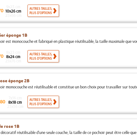
9x23 cm
AUTRES TAILLES,
70
10x26 cm
PLUS D'OPTIONS
25x66 cm
ier éponge 1B
oir est monocouche et fabriqué en plastique réutilisable, la taille maximale que vo
8x23 cm
AUTRES TAILLES,
70
8x24 cm
PLUS D'OPTIONS
25x76 cm
rose éponge 2B
ir monocouche est réutilisable et constitue un bon choix pour travailler sur toutes
7x16 cm
AUTRES TAILLES,
80
8x18 cm
PLUS D'OPTIONS
25x56 cm
de rose 1B
décoratif réutilisable d'une seule couche, la taille de ce pochoir peut être celle que 