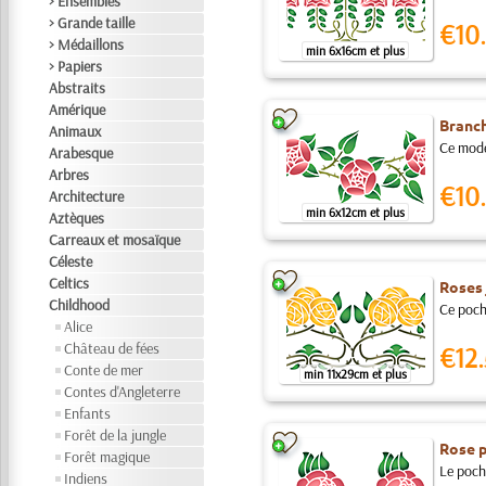
> Ensembles
> Grande taille
€10.
> Médaillons
min 6x16cm et plus
> Papiers
Abstraits
Amérique
Branch
Animaux
Ce modèl
Arabesque
Arbres
€10.
Architecture
min 6x12cm et plus
Aztèques
Carreaux et mosaïque
Céleste
Celtics
Roses 
Childhood
Ce pocho
Alice
Château de fées
€12.
Conte de mer
min 11x29cm et plus
Contes d'Angleterre
Enfants
Forêt de la jungle
Rose p
Forêt magique
Le pocho
Indiens