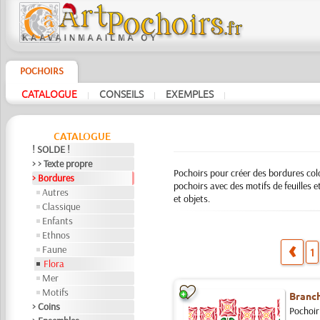
POCHOIRS
CATALOGUE
CONSEILS
EXEMPLES
|
|
|
CATALOGUE
! SOLDE !
> > Texte propre
Pochoirs pour créer des bordures color
> Bordures
pochoirs avec des motifs de feuilles e
Autres
et objets.
Classique
Enfants
Ethnos
Faune
1
Flora
Mer
Motifs
Branch
> Coins
Pochoir 