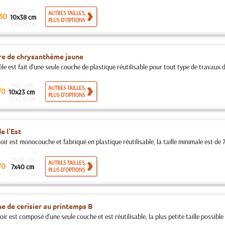
8x31 cm
AUTRES TAILLES,
50
10x38 cm
PLUS D'OPTIONS
25x95 cm
e de chrysanthème jaune
e est fait d'une seule couche de plastique réutilisable pour tout type de travaux d
9x21 cm
AUTRES TAILLES,
70
10x23 cm
PLUS D'OPTIONS
25x58 cm
e l`Est
ir est monocouche et fabriqué en plastique réutilisable, la taille minimale est de 
7x35 cm
AUTRES TAILLES,
70
7x40 cm
PLUS D'OPTIONS
20x113 cm
e de cerisier au printemps B
ir est composé d'une seule couche et est réutilisable, la plus petite taille possible