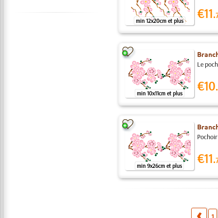
€11.
min 12x20cm et plus
Branch
Le pocho
€10.
min 10x11cm et plus
Branch
Pochoir 
€11.
min 9x26cm et plus
1