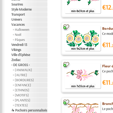
Sourires
€12.
Style Moderne
min 8x31cm et plus
Transport
Univers
Vacances
Bordur
Halloween
Ce modèl
Noël
Pâques
€11.
Vendredi 13
min 9x21cm et plus
Vikings
Ville d'Ephèse
Zodiac
• DE GROSS •
Fleur d
[ANIMAUX]
Ce pocho
[AUTRE]
[BORDURES]
€11.
[ENFANCE]
min 7x35cm et plus
[ETHNOS]
[MOTIFS]
[PLANTES]
Branch
[TEXTES]
Le pocho
❧ Pochoirs personnalisés