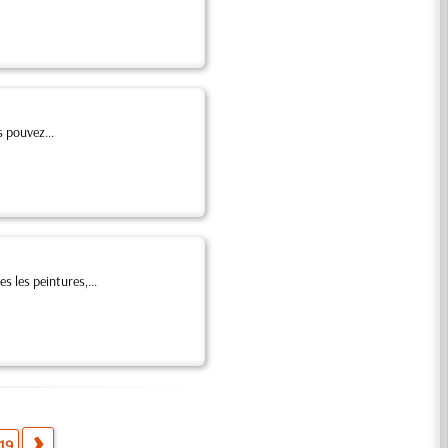
s pouvez...
s les peintures,...
19