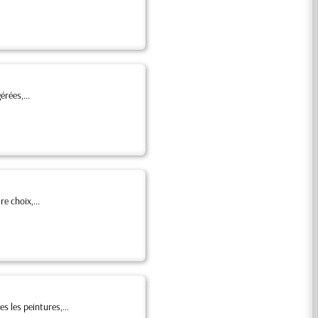
rées,...
e choix,...
s les peintures,...