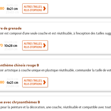
6x16 cm
AUTRES TAILLES,
80
8x21 cm
PLUS D'OPTIONS
25x65 cm
re de grenade
ir est composé d'une seule couche et est réutilisable, à l'exception des tailles suggé
10x28 cm
AUTRES TAILLES,
70
10x28 cm
PLUS D'OPTIONS
25x69 cm
nthème chinois rouge B
ir artistique à couche unique en plastique réutilisable, commander la taille de votr
6x24 cm
AUTRES TAILLES,
80
6x25 cm
PLUS D'OPTIONS
20x84 cm
he avec chrysanthèmes B
pour la peinture et la décoration, une couche, réutilisable et compatible avec toute