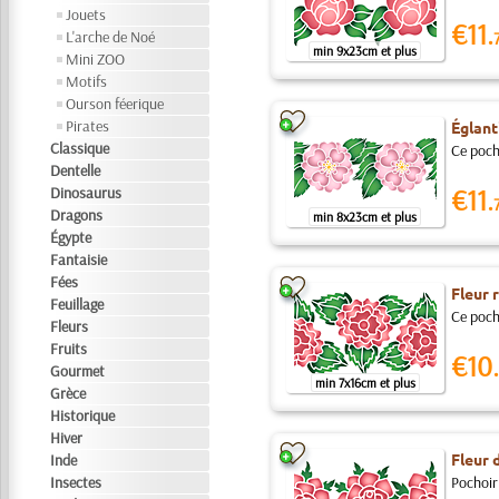
Jouets
€11.
L'arche de Noé
min 9x23cm et plus
Mini ZOO
Motifs
Ourson féerique
Pirates
Églant
Classique
Ce poch
Dentelle
Dinosaurus
€11.
Dragons
min 8x23cm et plus
Égypte
Fantaisie
Fées
Fleur 
Feuillage
Ce pocho
Fleurs
Fruits
€10.
Gourmet
min 7x16cm et plus
Grèce
Historique
Hiver
Fleur 
Inde
Insectes
Pochoir 