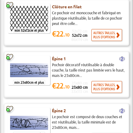
Clôture en filet
Ce pochoir est monocouche et fabriqué en
plastique réutilisable, la taille de ce pochoir
peut être celle...
min 52x72cm et plus
52x72 cm
€22.
AUTRES TAILLES,
10
52x72 cm
PLUS D'OPTIONS
86x119 cm
b
Épine 1
Pochoir décoratif réutilisable à double
couche, la taille n'est pas limitée vers le haut,
mais le 23x80cm...
min 23x80cm et plus
23x80 cm
€22.
AUTRES TAILLES,
10
23x80 cm
PLUS D'OPTIONS
33x115 cm
b
Épine 2
Le pochoir est composé de deux couches et
est réutilisable, la taille minimale est de
23x80cm, mais...