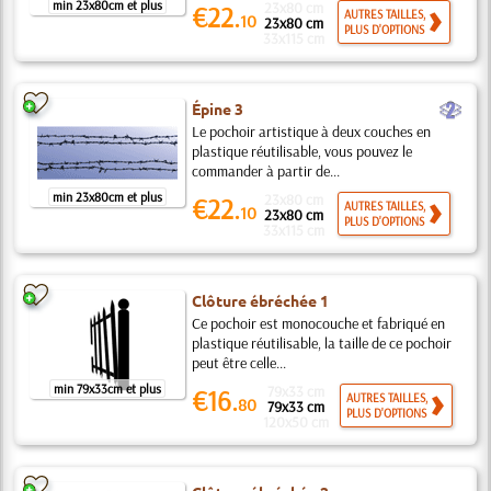
min 23x80cm et plus
23x80 cm
€22.
AUTRES TAILLES,
10
23x80 cm
PLUS D'OPTIONS
33x115 cm
b
Épine 3
Le pochoir artistique à deux couches en
plastique réutilisable, vous pouvez le
commander à partir de...
min 23x80cm et plus
23x80 cm
€22.
AUTRES TAILLES,
10
23x80 cm
PLUS D'OPTIONS
33x115 cm
Clôture ébréchée 1
Ce pochoir est monocouche et fabriqué en
plastique réutilisable, la taille de ce pochoir
peut être celle...
min 79x33cm et plus
79x33 cm
€16.
AUTRES TAILLES,
80
79x33 cm
PLUS D'OPTIONS
120x50 cm