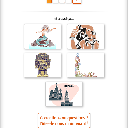
et aussi ça...
Corrections ou questions ?
Dites-le nous maintenant !