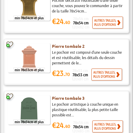
Pochoir décoratif réutilisable d'une seule
couche, vous pouvez le commander à partir
de la taille 78x54cm...
min 78x54cm et plus
78x54 cm
€24.
AUTRES TAILLES,
40
78x54 cm
PLUS D'OPTIONS
120x82 cm
Pierre tombale 2
Le pochoir est composé d'une seule couche
et est réutilisable, les détails du dessin
permettent de le...
min 78x53cm et plus
78x53 cm
€23.
AUTRES TAILLES,
70
78x53 cm
PLUS D'OPTIONS
120x81 cm
Pierre tombale 3
Le pochoir artistique à couche unique en
plastique réutilisable, la plus petite taille
possible est...
min 78x54cm et plus
78x54 cm
€24.
AUTRES TAILLES,
40
78x54 cm
PLUS D'OPTIONS
120x83 cm