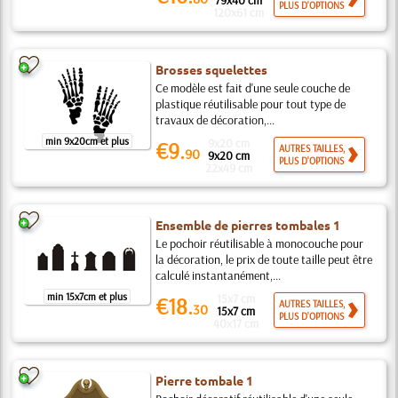
79x40 cm
PLUS D'OPTIONS
120x61 cm
Brosses squelettes
Ce modèle est fait d'une seule couche de
plastique réutilisable pour tout type de
travaux de décoration,...
min 9x20cm et plus
9x20 cm
€9.
AUTRES TAILLES,
90
9x20 cm
PLUS D'OPTIONS
22x49 cm
Ensemble de pierres tombales 1
Le pochoir réutilisable à monocouche pour
la décoration, le prix de toute taille peut être
calculé instantanément,...
min 15x7cm et plus
15x7 cm
€18.
AUTRES TAILLES,
30
15x7 cm
PLUS D'OPTIONS
40x17 cm
Pierre tombale 1