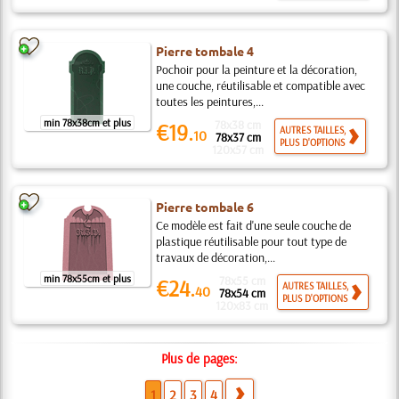
Pierre tombale 4
Pochoir pour la peinture et la décoration,
une couche, réutilisable et compatible avec
toutes les peintures,...
min 78x38cm et plus
78x38 cm
€19.
AUTRES TAILLES,
10
78x37 cm
PLUS D'OPTIONS
120x57 cm
Pierre tombale 6
Ce modèle est fait d'une seule couche de
plastique réutilisable pour tout type de
travaux de décoration,...
min 78x55cm et plus
78x55 cm
€24.
AUTRES TAILLES,
40
78x54 cm
PLUS D'OPTIONS
120x83 cm
Plus de pages:
1
2
3
4