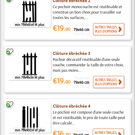
Clôture ébréchée 2
Ce pochoir monocouche est réutilisable et
constitue un bon choix pour travailler sur
toutes les surfaces,...
min 79x46cm et plus
79x46 cm
€19.
AUTRES TAILLES,
80
79x46 cm
PLUS D'OPTIONS
120x70 cm
Clôture ébréchée 3
Pochoir décoratif réutilisable d'une seule
couche, commander la taille de votre choix,
mais pas moins...
min 79x46cm et plus
79x46 cm
€19.
AUTRES TAILLES,
80
79x46 cm
PLUS D'OPTIONS
120x70 cm
Clôture ébréchée 4
Le pochoir est composé d'une seule couche
et est réutilisable, le prix de toute taille peut
être calculé...
min 79x40cm et plus
79x40 cm
€16.
AUTRES TAILLES,
80