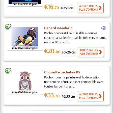
min 46x21cm et plus
46x21 cm
€16.
AUTRES TAILLES,
70
46x21 cm
PLUS D'OPTIONS
90x41 cm
b
Canard mandarin
Pochoir décoratif réutilisable à double
couche, la taille n'est pas limitée vers le haut,
mais le 30x26cm...
min 30x26cm et plus
30x26 cm
€20.
AUTRES TAILLES,
00
30x26 cm
PLUS D'OPTIONS
60x52 cm
Chouette tachetée 05
Pochoir pour la peinture et la décoration,
une couche, réutilisable et compatible avec
toutes les peintures,...
min 40x65cm et plus
40x65 cm
€33.
AUTRES TAILLES,
30
46x75 cm
PLUS D'OPTIONS
70x114 cm