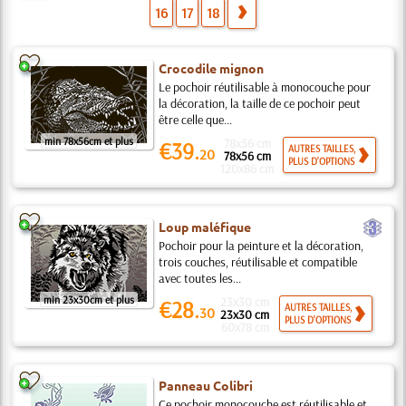
16
17
18
Crocodile mignon
Le pochoir réutilisable à monocouche pour
la décoration, la taille de ce pochoir peut
être celle que...
min 78x56cm et plus
78x56 cm
€39.
AUTRES TAILLES,
20
78x56 cm
PLUS D'OPTIONS
120x86 cm
c
Loup maléfique
Pochoir pour la peinture et la décoration,
trois couches, réutilisable et compatible
avec toutes les...
min 23x30cm et plus
23x30 cm
€28.
AUTRES TAILLES,
30
23x30 cm
PLUS D'OPTIONS
60x78 cm
Panneau Colibri
Ce pochoir monocouche est réutilisable et