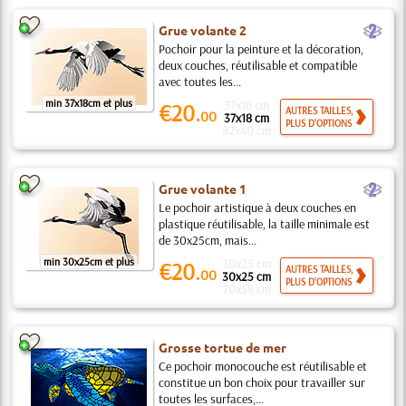
b
Grue volante 2
Pochoir pour la peinture et la décoration,
deux couches, réutilisable et compatible
avec toutes les...
min 37x18cm et plus
37x18 cm
€20.
AUTRES TAILLES,
00
37x18 cm
PLUS D'OPTIONS
82x40 cm
b
Grue volante 1
Le pochoir artistique à deux couches en
plastique réutilisable, la taille minimale est
de 30x25cm, mais...
min 30x25cm et plus
30x25 cm
€20.
AUTRES TAILLES,
00
30x25 cm
PLUS D'OPTIONS
70x58 cm
Grosse tortue de mer
Ce pochoir monocouche est réutilisable et
constitue un bon choix pour travailler sur
toutes les surfaces,...