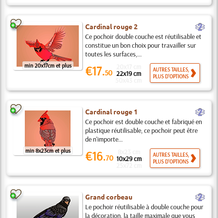
b
Cardinal rouge 2
Ce pochoir double couche est réutilisable et
constitue un bon choix pour travailler sur
toutes les surfaces,...
min 20x17cm et plus
20x17 cm
€17.
AUTRES TAILLES,
50
22x19 cm
PLUS D'OPTIONS
50x43 cm
b
Cardinal rouge 1
Ce pochoir est double couche et fabriqué en
plastique réutilisable, ce pochoir peut être
de n'importe...
min 8x23cm et plus
8x23 cm
€16.
AUTRES TAILLES,
70
10x29 cm
PLUS D'OPTIONS
25x72 cm
b
Grand corbeau
Le pochoir réutilisable à double couche pour
la décoration, la taille maximale que vous