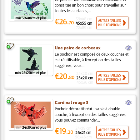
constitue un bon choix pour travailler sur
toutes les surfaces,...
min 39x48cm et plus
39x48 cm
€26.
AUTRES TAILLES,
70
45x55 cm
PLUS D'OPTIONS
72x89 cm
b
Une paire de corbeaux
Le pochoir est composé de deux couches et
est réutilisable, à l'exception des tailles
suggérées, vous...
min 25x20cm et plus
25x20 cm
€20.
AUTRES TAILLES,
80
25x20 cm
PLUS D'OPTIONS
45x36 cm
b
Cardinal rouge 3
Pochoir décoratif réutilisable à double
couche, à l'exception des tailles suggérées,
vous pouvez commander...
min 24x19cm et plus
24x19 cm
€19.
AUTRES TAILLES,
20
26x21 cm
PLUS D'OPTIONS
58x46 cm