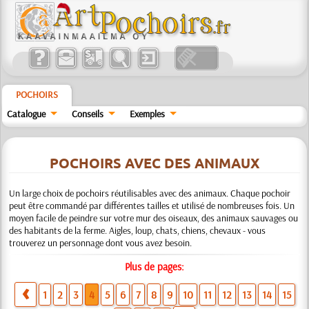
POCHOIRS
Catalogue
Conseils
Exemples
POCHOIRS AVEC DES ANIMAUX
Un large choix de pochoirs réutilisables avec des animaux. Chaque pochoir
peut être commandé par différentes tailles et utilisé de nombreuses fois. Un
moyen facile de peindre sur votre mur des oiseaux, des animaux sauvages ou
des habitants de la ferme. Aigles, loup, chats, chiens, chevaux - vous
trouverez un personnage dont vous avez besoin.
Plus de pages:
1
2
3
4
5
6
7
8
9
10
11
12
13
14
15