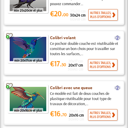
pouvez commander...
min 25x20cm et plus
25x20 cm
€20.
AUTRES TAILLES,
00
30x24 cm
PLUS D'OPTIONS
60x48 cm
b
Colibri volant
Ce pochoir double couche est réutilisable et
constitue un bon choix pour travailler sur
toutes les surfaces,...
min 20x17cm et plus
20x17 cm
€17.
AUTRES TAILLES,
50
20x17 cm
PLUS D'OPTIONS
50x43 cm
b
Colibri avec une queue
Ce modèle est fait de deux couches de
plastique réutilisable pour tout type de
travaux de décoration,...
min 20x16cm et plus
20x16 cm
€16.
AUTRES TAILLES,
70
20x16 cm
PLUS D'OPTIONS
50x40 cm