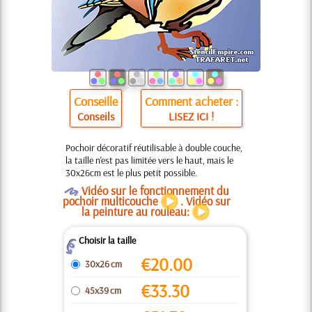
Conseille
Comment acheter :
Conseils
LISEZ ICI !
Pochoir décoratif réutilisable à double couche,
la taille n'est pas limitée vers le haut, mais le
30x26cm est le plus petit possible.
O
Vidéo sur le fonctionnement du
pochoir multicouche
. Vidéo sur
la peinture au rouleau:
Choisir la taille
Z
€
20.00
30x26 cm
€
33.30
45x39 cm