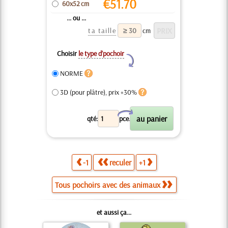
€
51.70
60x52 cm
... ou ...
ta taille
cm
Choisir
le type d’pochoir
Y
NORME
3D (pour plâtre), prix +30%
X
qté:
pce.
-1
reculer
+1
Tous pochoirs avec des animaux
et aussi ça...