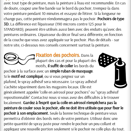
avec tout type de peinture, mais la peinture à l'eau est recommandée. En cas
de doute, coupez une fine bande sur le bord du pochoir, trempez-la dans
votre peinture pendant 10 minutes et essayez de l'étirer. Si la longueur ne
change pas, cette peinture n'endommagera pas le pochoir.
Pochoirs de type
3D.
La différence est l'épaisseur (190 microns contre 125 pour le
STANDARD), peuvent être utilisés aussi bien avec des enduits qu'avec des
peintures ordinaires. L'épaisseur du décor final sera différente, en fonction
de la couche que vous avez appliquée sur le pochoir. Plus de détails - sur
notre site, ci-dessous nos conseils concernent surtout la peinture.
Fixation des pochoirs.
Dans la
plupart des cas et pour la plupart des
motifs,
il suffit de coller
les bords du
pochoir à la surface avec un
simple ruban de masquage
.
Si le
motif est compliqué
, ou si vous peignez sur un
plafond, le spray adhésif sera nécessaire. Le spray adhésif
s'achète séparément dans les magasins locaux. Elle est
généralement appelée "colle en aérosol pour pochoirs" ou "spray adhésif
repositionnable". Contactez nous si vous avez des difficultés à le trouver
localement.
Gardez à l'esprit que la colle en aérosol n'empêchera pas la
peinture de couler sous le pochoir, elle ne doit être utilisée que pour fixer le
pochoir à son emplacement.
Seule la bonne technique de peinture vous
permettra d'obtenir des bords nets de votre peinture. Utilisez donc une
petite quantité de spray juste pour rendre le pochoir un peu collant et
appliquez une nouvelle portion seulement si le pochoir ne colle plus du tout.