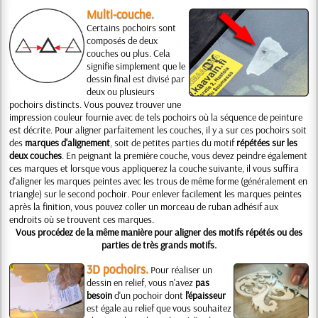
Multi-couche.
Certains pochoirs sont
composés de deux
couches ou plus. Cela
signifie simplement que le
dessin final est divisé par
deux ou plusieurs
pochoirs distincts. Vous pouvez trouver une
impression couleur fournie avec de tels pochoirs où la séquence de peinture
est décrite. Pour aligner parfaitement les couches, il y a sur ces pochoirs soit
des
marques d'alignement
, soit de petites parties du motif
répétées sur les
deux couches
. En peignant la première couche, vous devez peindre également
ces marques et lorsque vous appliquerez la couche suivante, il vous suffira
d'aligner les marques peintes avec les trous de même forme (généralement en
triangle) sur le second pochoir. Pour enlever facilement les marques peintes
après la finition, vous pouvez coller un morceau de ruban adhésif aux
endroits où se trouvent ces marques.
Vous procédez de la même manière pour aligner des motifs répétés ou des
parties de très grands motifs.
3D pochoirs.
Pour réaliser un
dessin en relief, vous n'avez
pas
besoin
d'un pochoir dont
l'épaisseur
est égale au relief que vous souhaitez