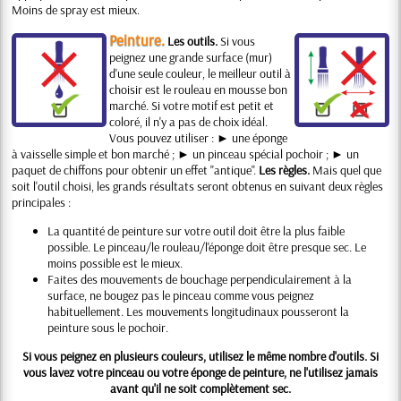
Moins de spray est mieux.
Peinture.
Les outils.
Si vous
peignez une grande surface (mur)
d'une seule couleur, le meilleur outil à
choisir est le rouleau en mousse bon
marché. Si votre motif est petit et
coloré, il n'y a pas de choix idéal.
Vous pouvez utiliser : ► une éponge
à vaisselle simple et bon marché ; ► un pinceau spécial pochoir ; ► un
paquet de chiffons pour obtenir un effet "antique".
Les règles.
Mais quel que
soit l'outil choisi, les grands résultats seront obtenus en suivant deux règles
principales :
La quantité de peinture sur votre outil doit être la plus faible
possible. Le pinceau/le rouleau/l'éponge doit être presque sec. Le
moins possible est le mieux.
Faites des mouvements de bouchage perpendiculairement à la
surface, ne bougez pas le pinceau comme vous peignez
habituellement. Les mouvements longitudinaux pousseront la
peinture sous le pochoir.
Si vous peignez en plusieurs couleurs, utilisez le même nombre d'outils. Si
vous lavez votre pinceau ou votre éponge de peinture, ne l'utilisez jamais
avant qu'il ne soit complètement sec.