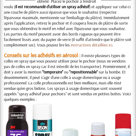
obtenir. Placez le pochoir à l'endroit
voulu (
il est recommandé d'utiliser un spray adhésif
) et appliquez sur celui-ci
une couche de plâtre aussi épaisse que vous le souhaitez (respectez
l'épaisseur maximale, mentionnée sur l'emballage du plâtre). Immédiatement
après l'application, retirez le pochoir et il coupera l'excès de plâtre de sorte
que vous obtiendrez le motif en relief avec l'épaisseur que vous souhaitez.
Les parties du motif peuvent avoir des bords rugueux qui peuvent être
facilement lissés avec du papier de verre (il suffit d'attendre que le plâtre soit
complètement sec). Vous pouvez lire les
instructions détaillées ici
.
Conseils sur les adhésifs en aérosol :
Il existe plusieurs types de
colles en spray que vous pouvez utiliser pour le pochoir (nous ne vendons
pas de colles en spray car il est interdit de les transporter). Premièrement, il
doit y avoir la mention
"temporaire"
ou
"repositionnable"
sur la bombe. Et
deuxièmement, il peut s'agir d'une colle à usage domestique ou à usage
professionnel. La colle professionnelle est bien meilleure, mais elle n'est
vendue qu'en gros bidons. Les sprays à usage domestique sont souvent
appelés "spray adhésif pour pochoirs" et sont vendus en petites boîtes. Voici
quelques exemples :