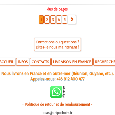
Plus de pages:
1
2
3
4
5
Corrections ou questions ?
Dites-le nous maintenant !
ACCUEIL
INFOS
CONTACTS
LIVRAISON EN FRANCE
RECHERCH
Nous livrons en France et en outre-mer (Réunion, Guyane, etc.).
Appelez-nous:
+46 812 400 477
• Politique de retour et de remboursement •
opas@artpochoirs.fr