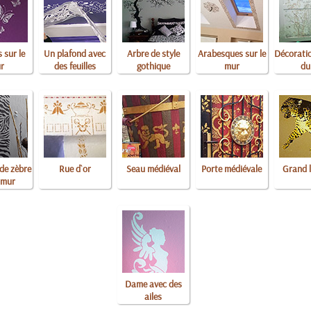
s sur le
Un plafond avec
Arbre de style
Arabesques sur le
Décorati
r
des feuilles
gothique
mur
du 
 de zèbre
Rue d`or
Seau médiéval
Porte médiévale
Grand 
e mur
Dame avec des
ailes