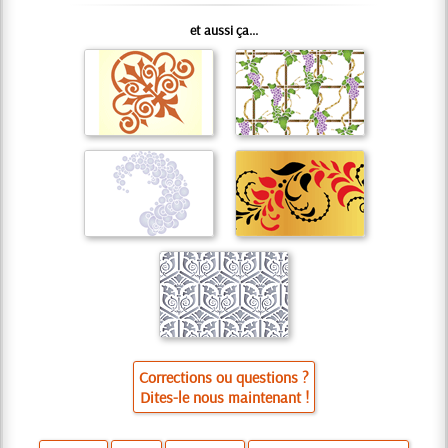
et aussi ça...
Corrections ou questions ?
Dites-le nous maintenant !