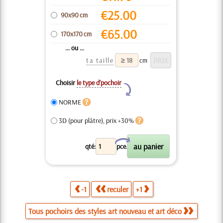
€
25.00
90x90 cm
€
65.00
170x170 cm
... ou ...
ta taille
cm
Choisir
le type d’pochoir
Y
NORME
3D (pour plâtre), prix +30%
X
qté:
pce.
-1
reculer
+1
Tous pochoirs des styles art nouveau et art déco