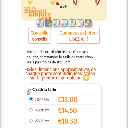
Conseille
Comment acheter :
Conseils
LISEZ ICI !
Pochoir décoratif réutilisable d'une seule
couche, commander la taille de votre choix,
mais pas moins de 10x10cm.
O
les dimensions approximatives de
chaque photo sont indiquées. Vidéo
sur la peinture au rouleau:
Choisir la taille
Z
€
13.00
13x14 cm
€
14.50
19x20 cm
€
18.30
27x28 cm