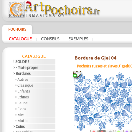
POCHOIRS
CATALOGUE
CONSEILS
EXEMPLES
|
|
|
CATALOGUE
Bordure de Gjel 04
! SOLDE !
/
Pochoirs russes et slaves
gzel0
> > Texte propre
> Bordures
Autres
Classique
Enfants
Ethnos
Faune
Flora
Mer
Motifs
> Coins