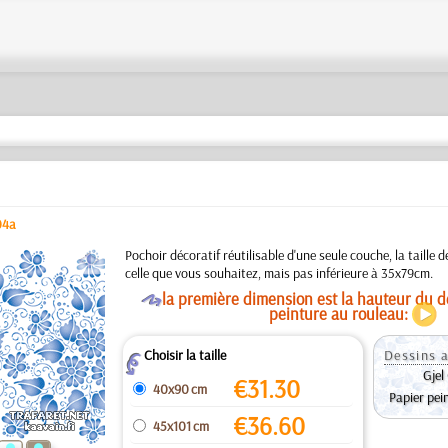
04a
a
Pochoir décoratif réutilisable d'une seule couche, la taille 
celle que vous souhaitez, mais pas inférieure à 35x79cm.
O
la première dimension est la hauteur du de
peinture au rouleau:
Choisir la taille
Dessins a
Z
Gjel
€
31.30
40x90 cm
Papier pei
€
36.60
45x101 cm