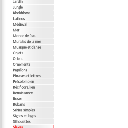
Jardin
Jungle
Khokhloma
Latinos
Médiéval
Mer
Monde de l'eau
Murales de la mer
Musique et danse
Objets
Orient
Ornements
Papillons
Phrases et lettres
Précolombien
Récif corallien
Renaissance
Roses
Rubans
Séries simples
Signes et logos
Silhouettes
Slaves