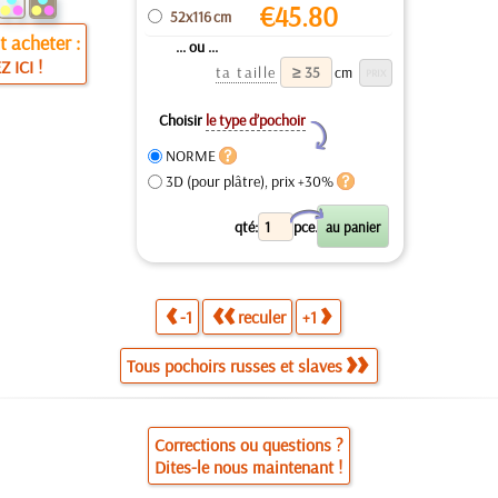
€
45.80
52x116 cm
 acheter :
... ou ...
Z ICI !
ta taille
cm
Choisir
le type d’pochoir
Y
NORME
3D (pour plâtre), prix +30%
X
qté:
pce.
-1
reculer
+1
Tous pochoirs russes et slaves
Corrections ou questions ?
Dites-le nous maintenant !