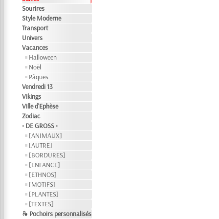
Sourires
Style Moderne
Transport
Univers
Vacances
Halloween
Noël
Pâques
Vendredi 13
Vikings
Ville d'Ephèse
Zodiac
• DE GROSS •
[ANIMAUX]
[AUTRE]
[BORDURES]
[ENFANCE]
[ETHNOS]
[MOTIFS]
[PLANTES]
[TEXTES]
❧ Pochoirs personnalisés