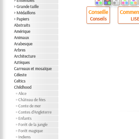
> Ensembles
> Grande taille
Conseille
Comment
> Médaillons
Conseils
LISE
> Papiers
Abstraits
Amérique
Animaux
Arabesque
Arbres
Architecture
Aztèques
Carreaux et mosaïque
Céleste
Celtics
Childhood
Alice
Château de fées
Conte de mer
Contes d'Angleterre
Enfants
Forêt de la jungle
Forêt magique
Indiens