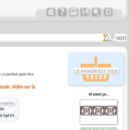
5051
LE PANIER EST VIDE
de ce pochoir peut être
ssin. Vidéo sur la
et aussi ça...
ssortis:
 04
nt Gjel 04