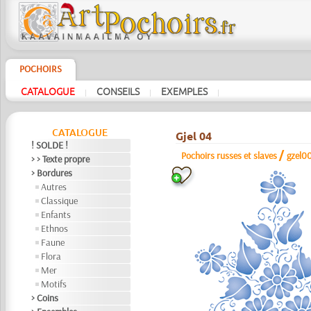
POCHOIRS
CATALOGUE
CONSEILS
EXEMPLES
|
|
|
CATALOGUE
Gjel 04
! SOLDE !
/
Pochoirs russes et slaves
gzel0
> > Texte propre
> Bordures
Autres
Classique
Enfants
Ethnos
Faune
Flora
Mer
Motifs
> Coins