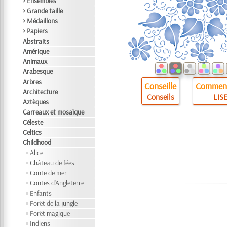
> Ensembles
> Grande taille
> Médaillons
> Papiers
Abstraits
Amérique
Animaux
Arabesque
Arbres
Conseille
Comment
Architecture
Conseils
LISE
Aztèques
Carreaux et mosaïque
Céleste
Celtics
Childhood
Alice
Château de fées
Conte de mer
Contes d'Angleterre
Enfants
Forêt de la jungle
Forêt magique
Indiens