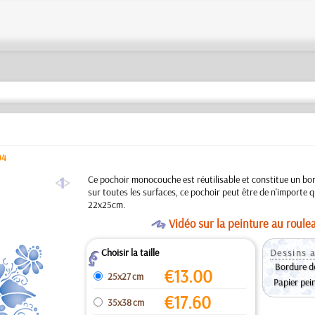
04
a
Ce pochoir monocouche est réutilisable et constitue un bon
sur toutes les surfaces, ce pochoir peut être de n'importe que
22x25cm.
O
Vidéo sur la peinture au roule
Choisir la taille
Dessins a
Z
Bordure d
€
13.00
25x27 cm
Papier pei
€
17.60
35x38 cm