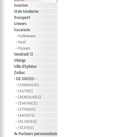
Sourires
Style Moderne
Transport
Univers
Vacances
Halloween
Noël
Pâques
Vendredi 13
Vikings
Ville d'Ephèse
Zodiac
• DE GROSS •
[ANIMAUX]
[AUTRE]
[BORDURES]
[ENFANCE]
[ETHNOS]
[MOTIFS]
[PLANTES]
[TEXTES]
❧ Pochoirs personnalisés