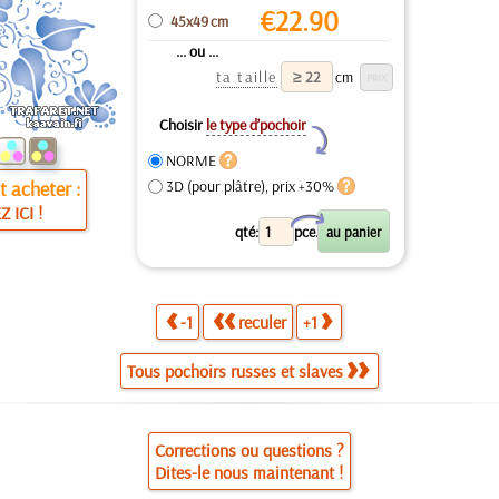
€
22.90
45x49 cm
... ou ...
ta taille
cm
Choisir
le type d’pochoir
Y
NORME
 acheter :
3D (pour plâtre), prix +30%
Z ICI !
X
qté:
pce.
-1
reculer
+1
Tous pochoirs russes et slaves
Corrections ou questions ?
Dites-le nous maintenant !