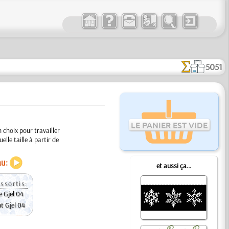
5051
LE PANIER EST VIDE
 choix pour travailler
lle taille à partir de
au:
et aussi ça...
ssortis:
e Gjel 04
nt Gjel 04