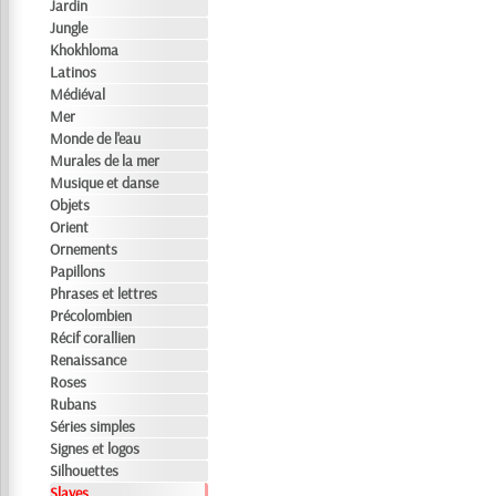
Jardin
Jungle
Khokhloma
Latinos
Médiéval
Mer
Monde de l'eau
Murales de la mer
Musique et danse
Objets
Orient
Ornements
Papillons
Phrases et lettres
Précolombien
Récif corallien
Renaissance
Roses
Rubans
Séries simples
Signes et logos
Silhouettes
Slaves