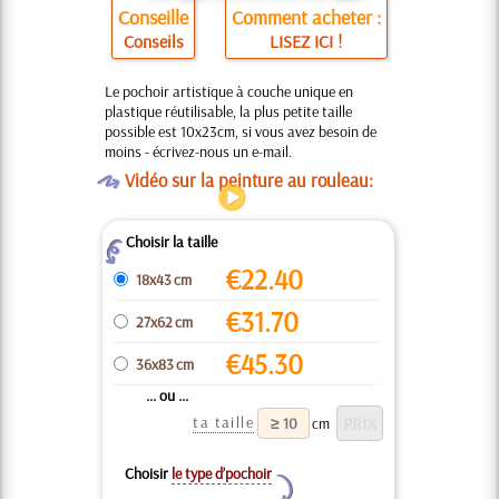
Conseille
Comment acheter :
Conseils
LISEZ ICI !
Le pochoir artistique à couche unique en
plastique réutilisable, la plus petite taille
possible est 10x23cm, si vous avez besoin de
moins - écrivez-nous un e-mail.
O
Vidéo sur la peinture au rouleau:
Choisir la taille
Z
€
22.40
18x43 cm
€
31.70
27x62 cm
€
45.30
36x83 cm
... ou ...
ta taille
cm
Choisir
le type d’pochoir
Y