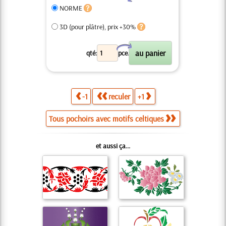
NORME
3D (pour plâtre), prix +30%
X
qté:
pce.
-1
reculer
+1
Tous pochoirs avec motifs celtiques
et aussi ça...