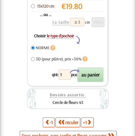
€
19.80
15x120 cm
... ou ...
ta taille
cm
Choisir
le type d’pochoir
Y
NORME
3D (pour plâtre), prix +30%
X
qté:
pce.
Dessins assortis:
Cercle de fleurs 43
-1
reculer
+1
Tous pochoirs avec jardin et fleurs sauvages