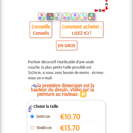
Conseille
Comment acheter :
Conseils
LISEZ ICI !
EN GROS
Pochoir décoratif réutilisable d'une seule
couche, la plus petite taille possible est
3x24cm, si vous avez besoin de moins - écrivez-
nous un e-mail.
O
la première dimension est la
hauteur du dessin. Vidéo sur la
peinture au rouleau:
Choisir la taille
Z
€
10.70
5x40 cm
€
13.70
10x80 cm