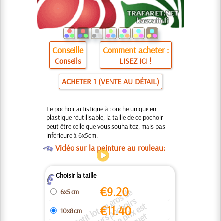
Conseille
Comment acheter :
Conseils
LISEZ ICI !
ACHETER 1 (VENTE AU DÉTAIL)
Le pochoir artistique à couche unique en
plastique réutilisable, la taille de ce pochoir
peut être celle que vous souhaitez, mais pas
inférieure à 6x5cm.
O
Vidéo sur la peinture au rouleau:
Choisir la taille
Z
€
9.20
P
e
ti
t l
o
t
e
n
g
o
s
d
e
pl
u
si
e
u
r
p
o
c
h
oi
r
i
d
e
n
ti
q
u
e
s.
L
e
ri
x
e
s
p
o
u
r
u
n l
o
t
/
p
a
q
u
e
6x5 cm
r
s
€
11.40
10x8 cm