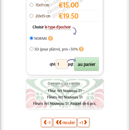
t
s
p
t
€
15.00
15x11 cm
€
19.50
20x15 cm
Choisir
le type d’pochoir
Y
NORME
3D (pour plâtre), prix +30%
X
qté:
pqt.
Dessins assortis:
Fleur Art Nouveau 31
Fleurs Art Nouveau 31
Fleurs Art Nouveau 31. Paquet de 6 pcs.
-1
reculer
+1