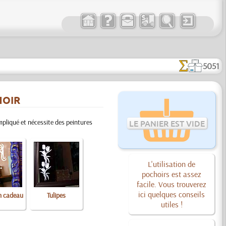
5051
HOIR
mpliqué et nécessite des peintures
LE PANIER EST VIDE
L'utilisation de
pochoirs est assez
facile. Vous trouverez
ici quelques conseils
n cadeau
Tulipes
utiles !