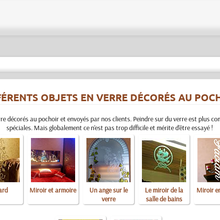
FÉRENTS OBJETS EN VERRE DÉCORÉS AU POC
rre décorés au pochoir et envoyés par nos clients. Peindre sur du verre est plus co
spéciales. Mais globalement ce n'est pas trop difficile et mérite d'être essayé !
ard
Miroir et armoire
Un ange sur le
Le miroir de la
Miroir e
verre
salle de bains