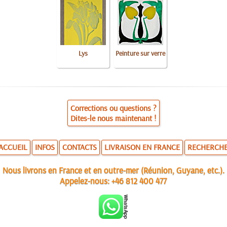
Lys
Peinture sur verre
Corrections ou questions ?
Dites-le nous maintenant !
ACCUEIL
INFOS
CONTACTS
LIVRAISON EN FRANCE
RECHERCH
Nous livrons en France et en outre-mer (Réunion, Guyane, etc.).
Appelez-nous:
+46 812 400 477