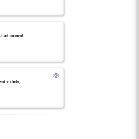
nstantanément,...
b
otre choix,...