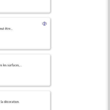
b
ut être...
 les surfaces,...
la décoration.