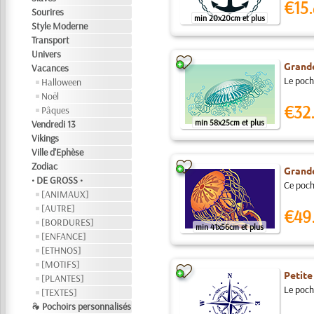
€15.
Sourires
min 20x20cm et plus
Style Moderne
Transport
Univers
Grand
Vacances
Le pocho
Halloween
Noël
€32
Pâques
min 58x25cm et plus
Vendredi 13
Vikings
Ville d'Ephèse
Zodiac
Grand
• DE GROSS •
Ce pocho
[ANIMAUX]
[AUTRE]
€49
[BORDURES]
min 41x56cm et plus
[ENFANCE]
[ETHNOS]
[MOTIFS]
Petite
[PLANTES]
Le pocho
[TEXTES]
❧ Pochoirs personnalisés