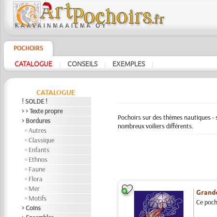
POCHOIRS
CATALOGUE
CONSEILS
EXEMPLES
|
|
|
CATALOGUE
! SOLDE !
> > Texte propre
Pochoirs sur des thèmes nautiques - s
> Bordures
nombreux voiliers différents.
Autres
Classique
Enfants
Ethnos
Faune
Flora
Mer
Grand
Motifs
Ce pocho
> Coins