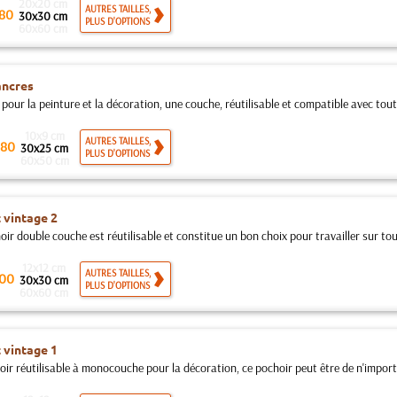
20x20 cm
AUTRES TAILLES,
80
30x30 cm
PLUS D'OPTIONS
60x60 cm
ancres
pour la peinture et la décoration, une couche, réutilisable et compatible avec toute
10x9 cm
AUTRES TAILLES,
80
30x25 cm
PLUS D'OPTIONS
60x50 cm
 vintage 2
ir double couche est réutilisable et constitue un bon choix pour travailler sur tout
12x12 cm
AUTRES TAILLES,
00
30x30 cm
PLUS D'OPTIONS
60x60 cm
 vintage 1
ir réutilisable à monocouche pour la décoration, ce pochoir peut être de n'importe q