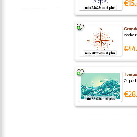
€15.
min 25x25cm et plus
Grand
Pochoir 
€44
min 70x69cm et plus
Tempê
Ce pocho
€28
min 56x31cm et plus