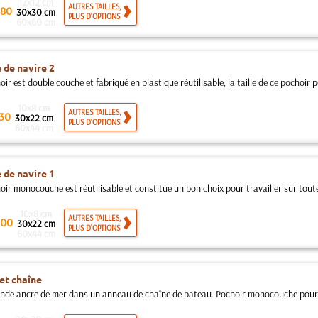
12x12 cm
AUTRES TAILLES,
80
30x30 cm
PLUS D'OPTIONS
60x60 cm
 de navire 2
ir est double couche et fabriqué en plastique réutilisable, la taille de ce pochoir pe
10x8 cm
AUTRES TAILLES,
30
30x22 cm
PLUS D'OPTIONS
60x44 cm
 de navire 1
ir monocouche est réutilisable et constitue un bon choix pour travailler sur toutes
10x8 cm
AUTRES TAILLES,
00
30x22 cm
PLUS D'OPTIONS
60x44 cm
et chaîne
nde ancre de mer dans un anneau de chaîne de bateau. Pochoir monocouche pour 