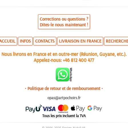
Corrections ou questions ?
Dites-le nous maintenant !
ACCUEIL
INFOS
CONTACTS
LIVRAISON EN FRANCE
RECHERCH
Nous livrons en France et en outre-mer (Réunion, Guyane, etc.).
Appelez-nous:
+46 812 400 477
• Politique de retour et de remboursement •
opas@artpochoirs.fr
Tous les prix incluent la TVA
© 2006-2025 Design: Natali M.