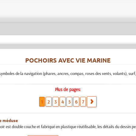
POCHOIRS AVEC VIE MARINE
ymboles de la navigation (phares, ancres, compas, roses des vents, volants), surf, 
Plus de pages:
1
2
3
4
5
6
7
e méduse
ir est double couche et fabriqué en plastique réutilisable, les détails du dessin pe