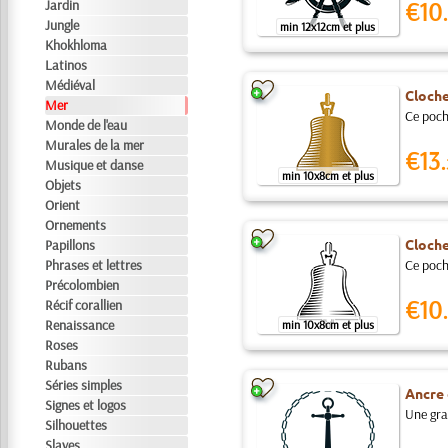
Jardin
€10.
Jungle
min 12x12cm et plus
Khokhloma
Latinos
Médiéval
Cloche
Mer
Ce pocho
Monde de l'eau
Murales de la mer
€13.
Musique et danse
min 10x8cm et plus
Objets
Orient
Ornements
Cloche
Papillons
Phrases et lettres
Ce pocho
Précolombien
€10.
Récif corallien
Renaissance
min 10x8cm et plus
Roses
Rubans
Séries simples
Ancre 
Signes et logos
Une gra
Silhouettes
Slaves