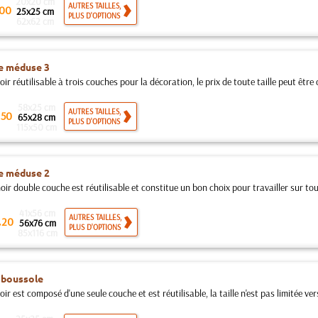
20x20 cm
AUTRES TAILLES,
00
25x25 cm
PLUS D'OPTIONS
62x62 cm
e méduse 3
ir réutilisable à trois couches pour la décoration, le prix de toute taille peut être c
58x25 cm
.
AUTRES TAILLES,
50
65x28 cm
PLUS D'OPTIONS
115x50 cm
e méduse 2
ir double couche est réutilisable et constitue un bon choix pour travailler sur tout
41x56 cm
.
AUTRES TAILLES,
20
56x76 cm
PLUS D'OPTIONS
85x116 cm
 boussole
ir est composé d'une seule couche et est réutilisable, la taille n'est pas limitée vers