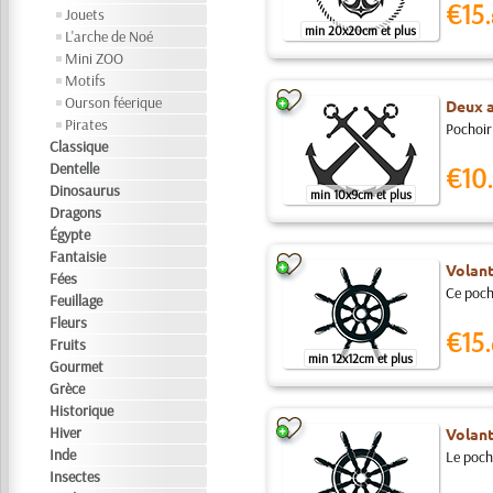
€15.
Jouets
min 20x20cm et plus
L'arche de Noé
Mini ZOO
Motifs
Ourson féerique
Deux 
Pirates
Pochoir 
Classique
Dentelle
€10.
Dinosaurus
min 10x9cm et plus
Dragons
Égypte
Fantaisie
Volant
Fées
Ce pocho
Feuillage
Fleurs
€15.
Fruits
min 12x12cm et plus
Gourmet
Grèce
Historique
Hiver
Volant
Inde
Le pocho
Insectes