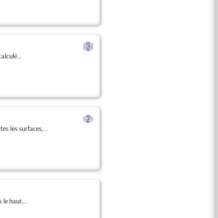
c
alculé...
b
es les surfaces,...
 le haut,...