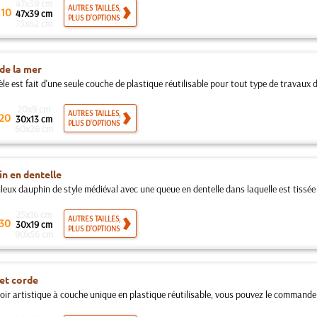
47x39 cm
.
AUTRES TAILLES,
10
47x39 cm
PLUS D'OPTIONS
75x62 cm
de la mer
e est fait d'une seule couche de plastique réutilisable pour tout type de travaux d
20x9 cm
AUTRES TAILLES,
20
30x13 cm
PLUS D'OPTIONS
60x26 cm
n en dentelle
leux dauphin de style médiéval avec une queue en dentelle dans laquelle est tissée 
25x16 cm
AUTRES TAILLES,
30
30x19 cm
PLUS D'OPTIONS
90x56 cm
et corde
oir artistique à couche unique en plastique réutilisable, vous pouvez le commander 