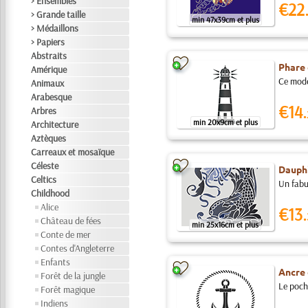
> Ensembles
€22
> Grande taille
min 47x39cm et plus
> Médaillons
> Papiers
Abstraits
Phare 
Amérique
Ce modèl
Animaux
Arabesque
€14.
Arbres
min 20x9cm et plus
Architecture
Aztèques
Carreaux et mosaïque
Céleste
Dauphi
Celtics
Un fabu
Childhood
Alice
€13.
Château de fées
min 25x16cm et plus
Conte de mer
Contes d'Angleterre
Enfants
Ancre 
Forêt de la jungle
Le poch
Forêt magique
Indiens