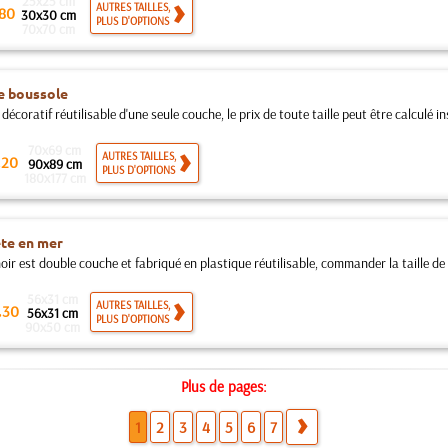
25x25 cm
AUTRES TAILLES,
80
30x30 cm
PLUS D'OPTIONS
70x70 cm
e boussole
décoratif réutilisable d'une seule couche, le prix de toute taille peut être calculé i
70x69 cm
.
AUTRES TAILLES,
20
90x89 cm
PLUS D'OPTIONS
180x177 cm
te en mer
ir est double couche et fabriqué en plastique réutilisable, commander la taille de v
56x31 cm
.
AUTRES TAILLES,
30
56x31 cm
PLUS D'OPTIONS
90x50 cm
Plus de pages:
1
2
3
4
5
6
7