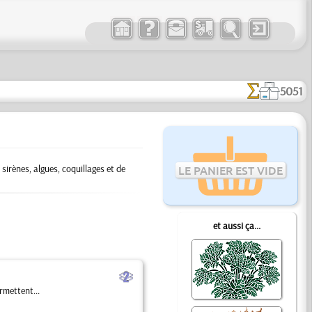
5051
sirènes, algues, coquillages et de
LE PANIER EST VIDE
et aussi ça...
b
rmettent...