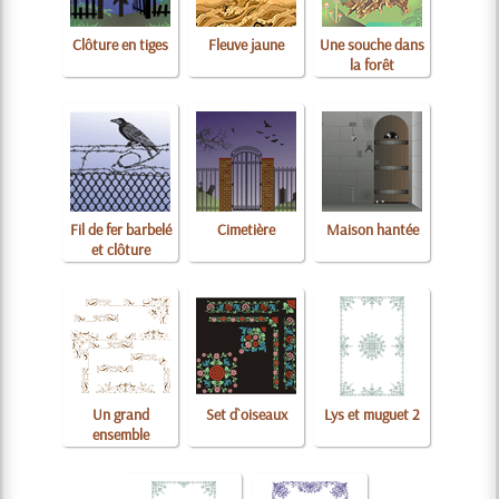
Clôture en tiges
Fleuve jaune
Une souche dans
la forêt
Fil de fer barbelé
Cimetière
Maison hantée
et clôture
Un grand
Set d`oiseaux
Lys et muguet 2
ensemble