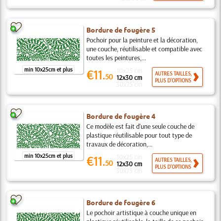
Bordure de fougère 5
Pochoir pour la peinture et la décoration,
une couche, réutilisable et compatible avec
toutes les peintures,...
min 10x25cm et plus
10x25 cm
€11.
AUTRES TAILLES,
50
12x30 cm
PLUS D'OPTIONS
30x75 cm
Bordure de fougère 4
Ce modèle est fait d'une seule couche de
plastique réutilisable pour tout type de
travaux de décoration,...
min 10x25cm et plus
10x25 cm
€11.
AUTRES TAILLES,
50
12x30 cm
PLUS D'OPTIONS
30x75 cm
Bordure de fougère 6
Le pochoir artistique à couche unique en