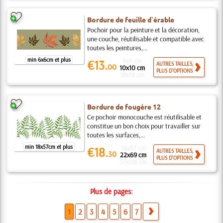
Bordure de feuille d`érable
Pochoir pour la peinture et la décoration,
une couche, réutilisable et compatible avec
toutes les peintures,...
min 6x6cm et plus
6x6 cm
€13.
AUTRES TAILLES,
00
10x10 cm
PLUS D'OPTIONS
18x18 cm
Bordure de fougère 12
Ce pochoir monocouche est réutilisable et
constitue un bon choix pour travailler sur
toutes les surfaces,...
min 18x57cm et plus
18x57 cm
€18.
AUTRES TAILLES,
30
22x69 cm
PLUS D'OPTIONS
37x116 cm
Plus de pages:
1
2
3
4
5
6
7