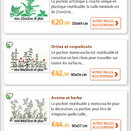
Le pochoir artistique à couche unique en
plastique réutilisable, la taille minimale est
de 25x42cm,...
min 25x42cm et plus
25x42 cm
€20.
AUTRES TAILLES,
00
30x49 cm
PLUS D'OPTIONS
72x119 cm
Orties et coquelicots
Ce pochoir monocouche est réutilisable et
constitue un bon choix pour travailler sur
toutes les surfaces,...
min 84x50cm et plus
84x50 cm
€42.
AUTRES TAILLES,
50
90x54 cm
PLUS D'OPTIONS
120x71 cm
Avoine et herbe
Le pochoir réutilisable à monocouche pour
la décoration, ce pochoir peut être de
n'importe quelle taille...
min 84x53cm et plus
84x53 cm
€44.
AUTRES TAILLES,
20
90x57 cm
PLUS D'OPTIONS
120x76 cm