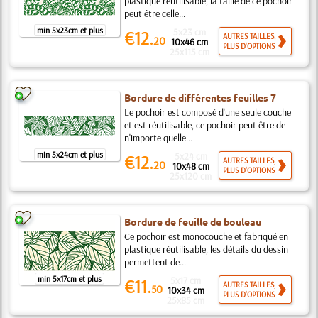
plastique réutilisable, la taille de ce pochoir
peut être celle...
min 5x23cm et plus
5x23 cm
€12.
AUTRES TAILLES,
20
10x46 cm
PLUS D'OPTIONS
25x115 cm
Bordure de différentes feuilles 7
Le pochoir est composé d'une seule couche
et est réutilisable, ce pochoir peut être de
n'importe quelle...
min 5x24cm et plus
5x24 cm
€12.
AUTRES TAILLES,
20
10x48 cm
PLUS D'OPTIONS
25x120 cm
Bordure de feuille de bouleau
Ce pochoir est monocouche et fabriqué en
plastique réutilisable, les détails du dessin
permettent de...
min 5x17cm et plus
5x17 cm
€11.
AUTRES TAILLES,
50
10x34 cm
PLUS D'OPTIONS
25x85 cm