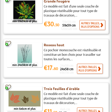
Grande fougère
Ce modèle est fait d'une seule couche de
plastique réutilisable pour tout type de
travaux de décoration,...
min 59x59cm et plus
59x59 cm
€30.
AUTRES TAILLES,
50
59x59 cm
PLUS D'OPTIONS
120x120 cm
Roseau haut
Ce pochoir monocouche est réutilisable et
constitue un bon choix pour travailler sur
toutes les surfaces,...
min 24x58cm et plus
24x58 cm
€17.
AUTRES TAILLES,
60
24x58 cm
PLUS D'OPTIONS
49x118 cm
Trois feuilles d`érable
Ce modèle est fait d'une seule couche de
plastique réutilisable pour tout type de
travaux de décoration,...
min 6x6cm et plus
6x6 cm
€11.
AUTRES TAILLES,