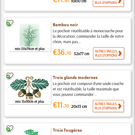
50
10x10 cm
PLUS D'OPTIONS
18x18 cm
Bambou noir
Le pochoir réutilisable à monocouche pour
la décoration, commander la taille de votre
choix, mais pas...
min 50x74cm et plus
50x74 cm
€36.
AUTRES TAILLES,
70
52x77 cm
PLUS D'OPTIONS
80x118 cm
Trois glands modernes
Le pochoir est composé d'une seule couche
et est réutilisable, la taille maximale que
vous pouvez commander...
min 15x10cm et plus
15x10 cm
€11.
AUTRES TAILLES,
70
20x13 cm
PLUS D'OPTIONS
50x33 cm
Trois fougères