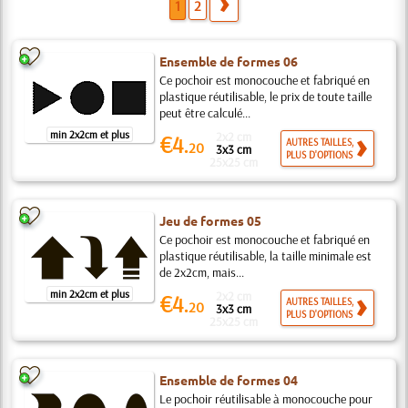
1
2
Ensemble de formes 06
Ce pochoir est monocouche et fabriqué en
plastique réutilisable, le prix de toute taille
peut être calculé...
min 2x2cm et plus
2x2 cm
€4.
AUTRES TAILLES,
20
3x3 cm
PLUS D'OPTIONS
25x25 cm
Jeu de formes 05
Ce pochoir est monocouche et fabriqué en
plastique réutilisable, la taille minimale est
de 2x2cm, mais...
min 2x2cm et plus
2x2 cm
€4.
AUTRES TAILLES,
20
3x3 cm
PLUS D'OPTIONS
25x25 cm
Ensemble de formes 04
Le pochoir réutilisable à monocouche pour