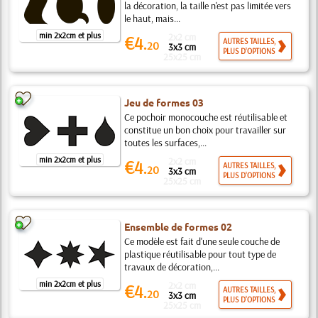
la décoration, la taille n'est pas limitée vers
le haut, mais...
min 2x2cm et plus
2x2 cm
€4.
AUTRES TAILLES,
20
3x3 cm
PLUS D'OPTIONS
25x25 cm
Jeu de formes 03
Ce pochoir monocouche est réutilisable et
constitue un bon choix pour travailler sur
toutes les surfaces,...
min 2x2cm et plus
2x2 cm
€4.
AUTRES TAILLES,
20
3x3 cm
PLUS D'OPTIONS
25x25 cm
Ensemble de formes 02
Ce modèle est fait d'une seule couche de
plastique réutilisable pour tout type de
travaux de décoration,...
min 2x2cm et plus
2x2 cm
€4.
AUTRES TAILLES,
20
3x3 cm
PLUS D'OPTIONS
25x25 cm