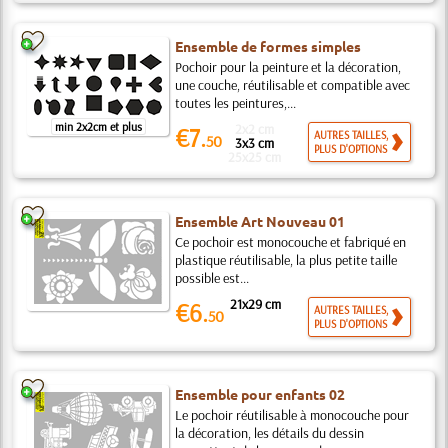
Ensemble de formes simples
Pochoir pour la peinture et la décoration,
une couche, réutilisable et compatible avec
toutes les peintures,...
min 2x2cm et plus
2x2 cm
€7.
AUTRES TAILLES,
50
3x3 cm
PLUS D'OPTIONS
25x25 cm
Ensemble Art Nouveau 01
Ce pochoir est monocouche et fabriqué en
plastique réutilisable, la plus petite taille
possible est...
21x29 cm
€6.
AUTRES TAILLES,
50
PLUS D'OPTIONS
Ensemble pour enfants 02
Le pochoir réutilisable à monocouche pour
la décoration, les détails du dessin