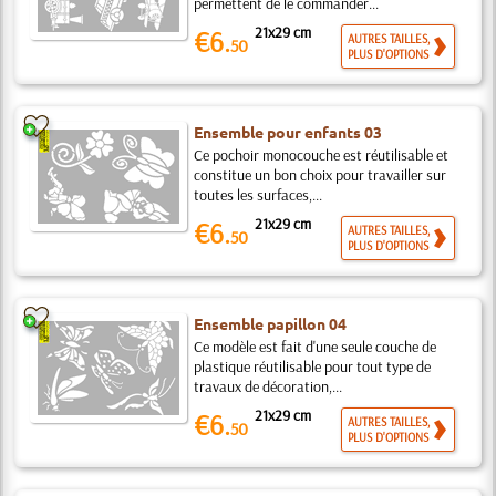
permettent de le commander...
21x29 cm
€6.
AUTRES TAILLES,
50
PLUS D'OPTIONS
Ensemble pour enfants 03
Ce pochoir monocouche est réutilisable et
constitue un bon choix pour travailler sur
toutes les surfaces,...
21x29 cm
€6.
AUTRES TAILLES,
50
PLUS D'OPTIONS
Ensemble papillon 04
Ce modèle est fait d'une seule couche de
plastique réutilisable pour tout type de
travaux de décoration,...
21x29 cm
€6.
AUTRES TAILLES,
50
PLUS D'OPTIONS