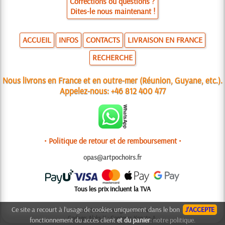
Corrections ou questions ?
Dites-le nous maintenant !
ACCUEIL
INFOS
CONTACTS
LIVRAISON EN FRANCE
RECHERCHE
Nous livrons en France et en outre-mer (Réunion, Guyane, etc.).
Appelez-nous:
+46 812 400 477
• Politique de retour et de remboursement •
opas@artpochoirs.fr
Tous les prix incluent la TVA
Ce site a recourt à l’usage de cookies uniquement dans le bon
J’ACCEPTE
© 2006-2025 Design: Natali M.
Codage: Aleks K.; Contenu: Konsta A.
fonctionnement du accès client
et du panier
:
notre politique.