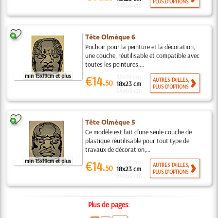
PLUS D'OPTIONS
54x69 cm
Tête Olmèque 6
Pochoir pour la peinture et la décoration,
une couche, réutilisable et compatible avec
toutes les peintures,...
min 15x19cm et plus
15x19 cm
€14.
AUTRES TAILLES,
50
18x23 cm
PLUS D'OPTIONS
54x69 cm
Tête Olmèque 5
Ce modèle est fait d'une seule couche de
plastique réutilisable pour tout type de
travaux de décoration,...
min 15x19cm et plus
15x19 cm
€14.
AUTRES TAILLES,
50
18x23 cm
PLUS D'OPTIONS
54x69 cm
Plus de pages: