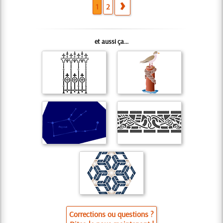
1
2
et aussi ça...
Corrections ou questions ?