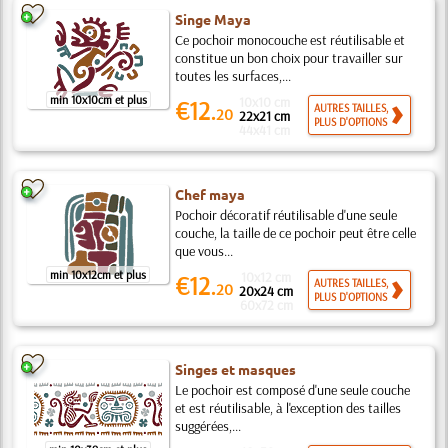
Singe Maya
Ce pochoir monocouche est réutilisable et
constitue un bon choix pour travailler sur
toutes les surfaces,...
min 10x10cm et plus
10x10 cm
€12.
AUTRES TAILLES,
20
22x21 cm
PLUS D'OPTIONS
44x41 cm
Chef maya
Pochoir décoratif réutilisable d'une seule
couche, la taille de ce pochoir peut être celle
que vous...
min 10x12cm et plus
10x12 cm
€12.
AUTRES TAILLES,
20
20x24 cm
PLUS D'OPTIONS
60x72 cm
Singes et masques
Le pochoir est composé d'une seule couche
et est réutilisable, à l'exception des tailles
suggérées,...