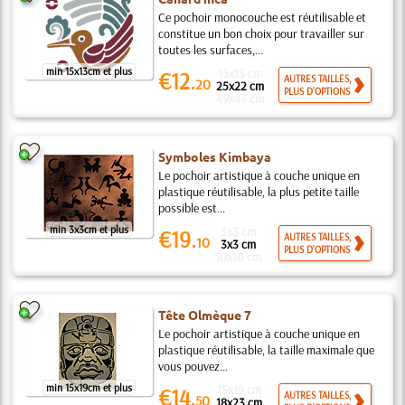
Ce pochoir monocouche est réutilisable et
constitue un bon choix pour travailler sur
toutes les surfaces,...
min 15x13cm et plus
15x13 cm
€12.
AUTRES TAILLES,
20
25x22 cm
PLUS D'OPTIONS
49x43 cm
Symboles Kimbaya
Le pochoir artistique à couche unique en
plastique réutilisable, la plus petite taille
possible est...
min 3x3cm et plus
3x3 cm
€19.
AUTRES TAILLES,
10
3x3 cm
PLUS D'OPTIONS
10x10 cm
Tête Olmèque 7
Le pochoir artistique à couche unique en
plastique réutilisable, la taille maximale que
vous pouvez...
min 15x19cm et plus
15x19 cm
€14.
AUTRES TAILLES,
50
18x23 cm