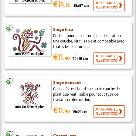
min 10x39cm et plus
10x39 cm
€14.
AUTRES TAILLES,
50
15x57 cm
PLUS D'OPTIONS
30x115 cm
Singe Inca
Pochoir pour la peinture et la décoration,
une couche, réutilisable et compatible avec
toutes les peintures,...
min 13x10cm et plus
13x10 cm
€11.
AUTRES TAILLES,
40
22x16 cm
PLUS D'OPTIONS
55x40 cm
Singe dansant
Ce modèle est fait d'une seule couche de
plastique réutilisable pour tout type de
travaux de décoration,...
min 10x12cm et plus
10x12 cm
€11.
AUTRES TAILLES,
40
18x21 cm
PLUS D'OPTIONS
45x52 cm
Canard inca