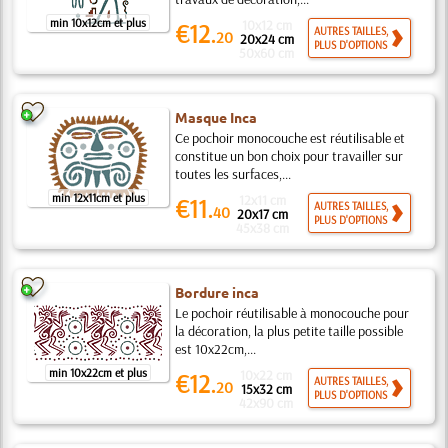
min 10x12cm et plus
10x12 cm
€12.
AUTRES TAILLES,
20
20x24 cm
PLUS D'OPTIONS
50x60 cm
Masque Inca
Ce pochoir monocouche est réutilisable et
constitue un bon choix pour travailler sur
toutes les surfaces,...
min 12x11cm et plus
12x11 cm
€11.
AUTRES TAILLES,
40
20x17 cm
PLUS D'OPTIONS
45x38 cm
Bordure inca
Le pochoir réutilisable à monocouche pour
la décoration, la plus petite taille possible
est 10x22cm,...
min 10x22cm et plus
10x22 cm
€12.
AUTRES TAILLES,
20
15x32 cm
PLUS D'OPTIONS
42x90 cm