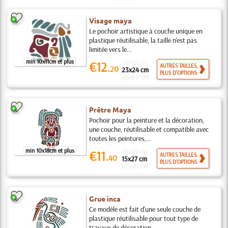
Visage maya
Le pochoir artistique à couche unique en
plastique réutilisable, la taille n'est pas
limitée vers le...
min 10x11cm et plus
10x11 cm
€12.
AUTRES TAILLES,
20
23x24 cm
PLUS D'OPTIONS
66x68 cm
Prêtre Maya
Pochoir pour la peinture et la décoration,
une couche, réutilisable et compatible avec
toutes les peintures,...
min 10x18cm et plus
10x18 cm
€11.
AUTRES TAILLES,
40
15x27 cm
PLUS D'OPTIONS
50x90 cm
Grue inca
Ce modèle est fait d'une seule couche de
plastique réutilisable pour tout type de
travaux de décoration,...