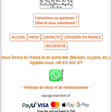
Corrections ou questions ?
Dites-le nous maintenant !
ACCUEIL
INFOS
CONTACTS
LIVRAISON EN FRANCE
RECHERCHE
Nous livrons en France et en outre-mer (Réunion, Guyane, etc.).
Appelez-nous:
+46 812 400 477
• Politique de retour et de remboursement •
opas@artpochoirs.fr
Tous les prix incluent la TVA