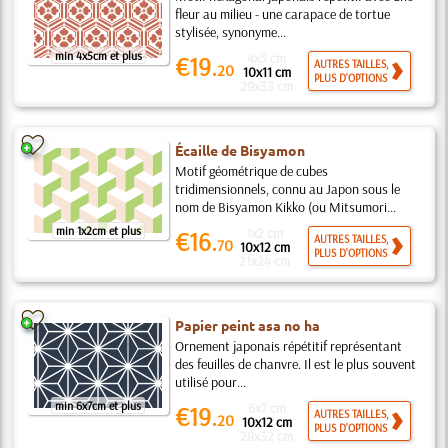
fleur au milieu - une carapace de tortue
stylisée, synonyme...
min 4x5cm et plus
4x5 cm
€19.
AUTRES TAILLES,
20
10x11 cm
PLUS D'OPTIONS
29x33 cm
Écaille de Bisyamon
Motif géométrique de cubes
tridimensionnels, connu au Japon sous le
nom de Bisyamon Kikko (ou Mitsumori...
min 1x2cm et plus
1x2 cm
€16.
AUTRES TAILLES,
70
10x12 cm
PLUS D'OPTIONS
21x24 cm
Papier peint asa no ha
Ornement japonais répétitif représentant
des feuilles de chanvre. Il est le plus souvent
utilisé pour...
min 6x7cm et plus
6x7 cm
€19.
AUTRES TAILLES,
20
10x12 cm
PLUS D'OPTIONS
28x32 cm