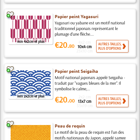
Papier peint Yagasuri
Yagasuri ou yabane est un motif national
traditionnel japonais représentant le
plumage d'une flèche....
min 4x2cm et plus
4x2 cm
€20.
AUTRES TAILLES,
80
10x4 cm
PLUS D'OPTIONS
25x10 cm
Papier peint Seigaiha
Motif national japonais appelé Seigaiha -
traduit par "vagues bleues de la mer". Il
symbolise le calme,...
min 2x2cm et plus
2x2 cm
€20.
AUTRES TAILLES,
00
13x7 cm
PLUS D'OPTIONS
35x19 cm
Peau de requin
Le motif de la peau de requin est l'un des
motifs nationaux du Japon, appelé samee