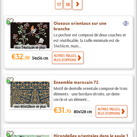
17
18
b
Oiseaux orientaux sur une
branche
Le pochoir est composé de deux couches et
est réutilisable, la taille minimale est de
34x56cm, mais...
min 34x56cm et plus
34x56 cm
€32.
AUTRES TAILLES,
50
34x56 cm
PLUS D'OPTIONS
72x119 cm
Ensemble marocain 72
Motif de dentelle orientale composé de trois
éléments - une bordure étroite, un demi-
cercle et un élément...
min 80x128cm et plus
80x128 cm
€31.
AUTRES TAILLES,
70
80x128 cm
PLUS D'OPTIONS
160x257 cm
Hirondelles orientales dans le saule 1