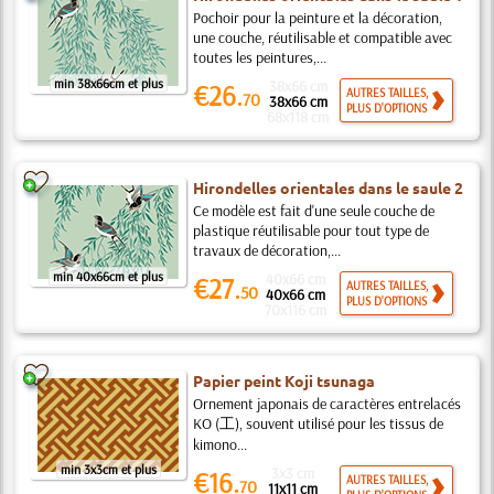
Pochoir pour la peinture et la décoration,
une couche, réutilisable et compatible avec
toutes les peintures,...
min 38x66cm et plus
38x66 cm
€26.
AUTRES TAILLES,
70
38x66 cm
PLUS D'OPTIONS
68x118 cm
Hirondelles orientales dans le saule 2
Ce modèle est fait d'une seule couche de
plastique réutilisable pour tout type de
travaux de décoration,...
min 40x66cm et plus
40x66 cm
€27.
AUTRES TAILLES,
50
40x66 cm
PLUS D'OPTIONS
70x116 cm
Papier peint Koji tsunaga
Ornement japonais de caractères entrelacés
KO (⼯), souvent utilisé pour les tissus de
kimono...
min 3x3cm et plus
3x3 cm
€16.
AUTRES TAILLES,
70
11x11 cm