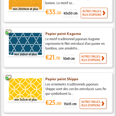
komon. Le motif se...
min 20x14cm et plus
20x14 cm
€33.
AUTRES TAILLES,
30
45x30 cm
PLUS D'OPTIONS
120x80 cm
Papier peint Kagome
Le motif traditionnel japonais Kagome
représente le filet entrelacé d'un panier en
bambou, une amulette...
min 2x2cm et plus
2x2 cm
€21.
AUTRES TAILLES,
70
10x9 cm
PLUS D'OPTIONS
23x20 cm
Papier peint Shippo
Les ornements traditionnels japonais
Shippo sont des cercles entrelacés sans fin
qui symbolisent la...
min 3x3cm et plus
3x3 cm
€25.
AUTRES TAILLES,
00
15x15 cm
PLUS D'OPTIONS
30x30 cm