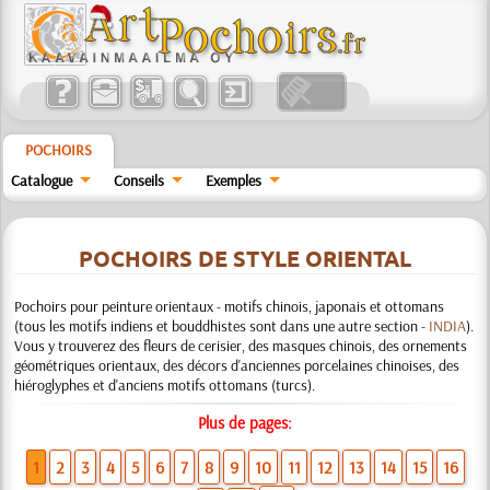
POCHOIRS
Catalogue
Conseils
Exemples
POCHOIRS DE STYLE ORIENTAL
Pochoirs pour peinture orientaux - motifs chinois, japonais et ottomans
(tous les motifs indiens et bouddhistes sont dans une autre section -
INDIA
).
Vous y trouverez des fleurs de cerisier, des masques chinois, des ornements
géométriques orientaux, des décors d'anciennes porcelaines chinoises, des
hiéroglyphes et d'anciens motifs ottomans (turcs).
Plus de pages:
1
2
3
4
5
6
7
8
9
10
11
12
13
14
15
16