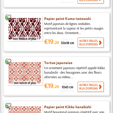
PLUS D'OPTIONS
43x42 cm
Papier peint Kumo-tatewaki
Motif japonais de lignes ondulées
représentant la vapeur et les petits nuages
entre les deux. Ornement...
min 10x6cm et plus
10x6 cm
€19.
AUTRES TAILLES,
20
30x18 cm
PLUS D'OPTIONS
83x49 cm
Tortue japonaise
Un ornement japonais répétitif appelé Kikko
hanabishi - des hexagones avec des fleurs
alternées au milieu....
min 4x5cm et plus
4x5 cm
€19.
AUTRES TAILLES,
20
10x0 cm
PLUS D'OPTIONS
29x25 cm
Papier peint Kikko hanabishi
Motif hexagonal japonais répétitif avec une