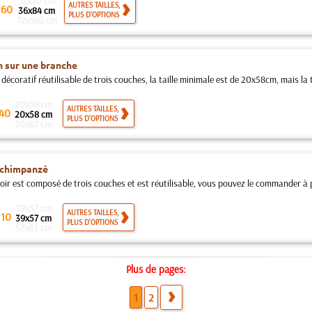
12x30 cm
.
AUTRES TAILLES,
60
36x84 cm
PLUS D'OPTIONS
72x180 cm
 sur une branche
décoratif réutilisable de trois couches, la taille minimale est de 20x58cm, mais la t
20x58 cm
AUTRES TAILLES,
40
20x58 cm
PLUS D'OPTIONS
30x87 cm
 chimpanzé
oir est composé de trois couches et est réutilisable, vous pouvez le commander à pa
39x57 cm
.
AUTRES TAILLES,
10
39x57 cm
PLUS D'OPTIONS
57x83 cm
Plus de pages:
1
2