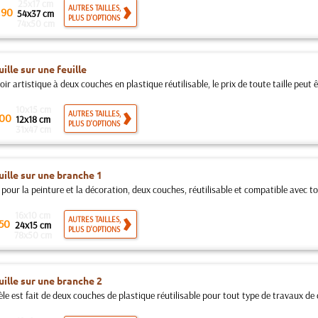
25x17 cm
.
AUTRES TAILLES,
90
54x37 cm
PLUS D'OPTIONS
74x50 cm
ille sur une feuille
ir artistique à deux couches en plastique réutilisable, le prix de toute taille peut êt
10x15 cm
AUTRES TAILLES,
00
12x18 cm
PLUS D'OPTIONS
31x47 cm
ille sur une branche 1
pour la peinture et la décoration, deux couches, réutilisable et compatible avec tou
16x10 cm
AUTRES TAILLES,
50
24x15 cm
PLUS D'OPTIONS
78x50 cm
ille sur une branche 2
e est fait de deux couches de plastique réutilisable pour tout type de travaux de d