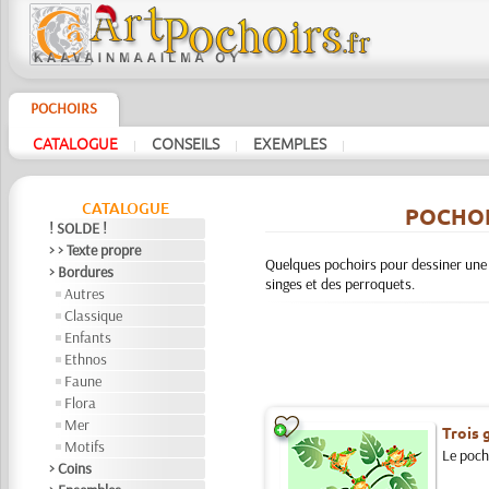
POCHOIRS
CATALOGUE
CONSEILS
EXEMPLES
|
|
|
CATALOGUE
POCHOI
! SOLDE !
> > Texte propre
Quelques pochoirs pour dessiner une f
> Bordures
singes et des perroquets.
Autres
Classique
Enfants
Ethnos
Faune
Flora
Mer
Trois 
Motifs
Le pocho
> Coins