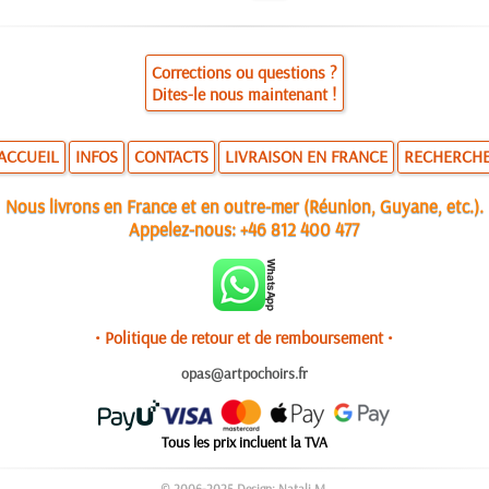
Corrections ou questions ?
Dites-le nous maintenant !
ACCUEIL
INFOS
CONTACTS
LIVRAISON EN FRANCE
RECHERCH
Nous livrons en France et en outre-mer (Réunion, Guyane, etc.).
Appelez-nous:
+46 812 400 477
• Politique de retour et de remboursement •
opas@artpochoirs.fr
Tous les prix incluent la TVA
© 2006-2025 Design: Natali M.