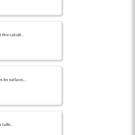
 être calculé...
 les surfaces,...
taille...