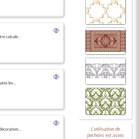
b
re calculé...
b
tes les...
b
L'utilisation de
écoration,...
pochoirs est assez