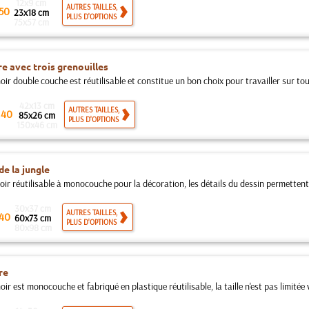
12x9 cm
AUTRES TAILLES,
50
23x18 cm
PLUS D'OPTIONS
75x57 cm
e avec trois grenouilles
ir double couche est réutilisable et constitue un bon choix pour travailler sur tout
42x13 cm
.
AUTRES TAILLES,
40
85x26 cm
PLUS D'OPTIONS
150x46 cm
de la jungle
oir réutilisable à monocouche pour la décoration, les détails du dessin permettent
30x37 cm
AUTRES TAILLES,
40
60x73 cm
PLUS D'OPTIONS
80x98 cm
re
ir est monocouche et fabriqué en plastique réutilisable, la taille n'est pas limitée ve