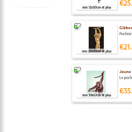
€25
min 12x30cm et plus
Gibbon
Pochoir 
€21.
min 20x58cm et plus
Jeune
Le poch
€35
min 39x57cm et plus