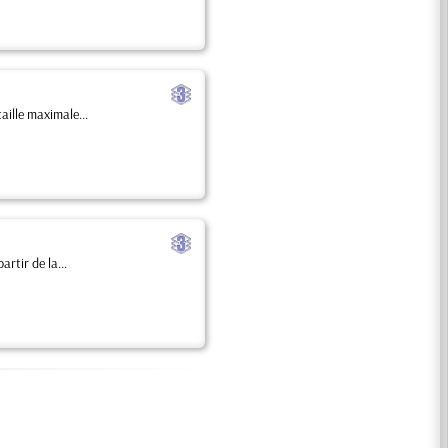
c
aille maximale...
c
rtir de la...