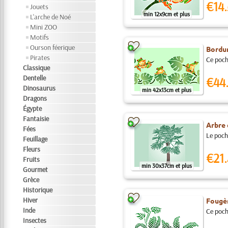
€14.
Jouets
min 12x9cm et plus
L'arche de Noé
Mini ZOO
Motifs
Ourson féerique
Bordur
Pirates
Ce pocho
Classique
Dentelle
€44
Dinosaurus
min 42x13cm et plus
Dragons
Égypte
Fantaisie
Arbre 
Fées
Le poch
Feuillage
Fleurs
€21.
Fruits
min 30x37cm et plus
Gourmet
Grèce
Historique
Hiver
Fougè
Inde
Ce pocho
Insectes