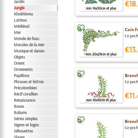
Jardin
€18.
Jungle
min 14x30cm et plus
Khokhloma
Latinos
Médiéval
Coin f
Mer
Ce pocho
Monde de l'eau
Murales de la mer
€13.
Musique et danse
min 20x29cm et plus
Objets
Orient
Ornements
Branch
Papillons
Phrases et lettres
Ce pocho
Précolombien
€11.
Récif corallien
Renaissance
min 10x10cm et plus
Roses
Rubans
Séries simples
Branch
Signes et logos
Ce pocho
Silhouettes
Slaves