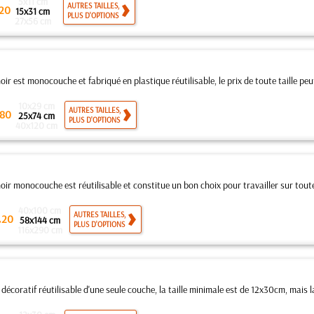
5x11 cm
AUTRES TAILLES,
20
15x31 cm
PLUS D'OPTIONS
27x56 cm
ir est monocouche et fabriqué en plastique réutilisable, le prix de toute taille peut
10x29 cm
AUTRES TAILLES,
80
25x74 cm
PLUS D'OPTIONS
40x120 cm
ir monocouche est réutilisable et constitue un bon choix pour travailler sur toutes
40x100 cm
.
AUTRES TAILLES,
20
58x144 cm
PLUS D'OPTIONS
116x290 cm
décoratif réutilisable d'une seule couche, la taille minimale est de 12x30cm, mais la 