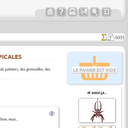
5051
PICALES
ds palmiers, des grenouilles, des
LE PANIER EST VIDE
et aussi ça...
b
oix, mais...