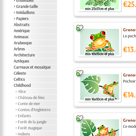
> Ensembles
€25
> Grande taille
min 25x17cm et plus
> Médaillons
> Papiers
Abstraits
Grenou
Amérique
Le pocho
Animaux
Arabesque
€13.
Arbres
min 10x15cm et plus
Architecture
Aztèques
Carreaux et mosaïque
Céleste
Grenou
Celtics
Pochoir 
Childhood
Alice
€14.
Château de fées
min 16x10cm et plus
Conte de mer
Contes d'Angleterre
Enfants
Grenou
Forêt de la jungle
Ce modèl
Forêt magique
Indiens