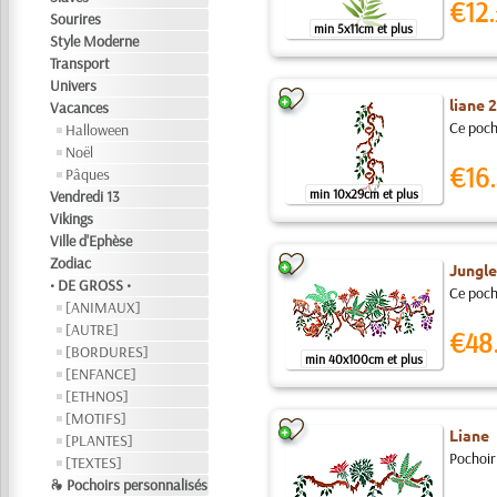
€12.
Sourires
min 5x11cm et plus
Style Moderne
Transport
Univers
liane 2
Vacances
Ce pocho
Halloween
Noël
€16.
Pâques
min 10x29cm et plus
Vendredi 13
Vikings
Ville d'Ephèse
Zodiac
Jungle
• DE GROSS •
Ce pocho
[ANIMAUX]
[AUTRE]
€48
[BORDURES]
min 40x100cm et plus
[ENFANCE]
[ETHNOS]
[MOTIFS]
Liane
[PLANTES]
Pochoir 
[TEXTES]
❧ Pochoirs personnalisés