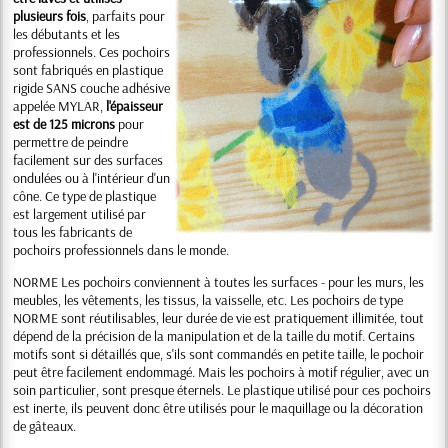
plusieurs fois
, parfaits pour
les débutants et les
professionnels. Ces pochoirs
sont fabriqués en plastique
rigide SANS couche adhésive
appelée MYLAR,
l'épaisseur
est de 125 microns
pour
permettre de peindre
facilement sur des surfaces
ondulées ou à l'intérieur d'un
cône. Ce type de plastique
est largement utilisé par
tous les fabricants de
pochoirs professionnels dans le monde.
NORME Les pochoirs conviennent à toutes les surfaces - pour les murs, les
meubles, les vêtements, les tissus, la vaisselle, etc. Les pochoirs de type
NORME sont réutilisables, leur durée de vie est pratiquement illimitée, tout
dépend de la précision de la manipulation et de la taille du motif. Certains
motifs sont si détaillés que, s'ils sont commandés en petite taille, le pochoir
peut être facilement endommagé. Mais les pochoirs à motif régulier, avec un
soin particulier, sont presque éternels. Le plastique utilisé pour ces pochoirs
est inerte, ils peuvent donc être utilisés pour le maquillage ou la décoration
de gâteaux.