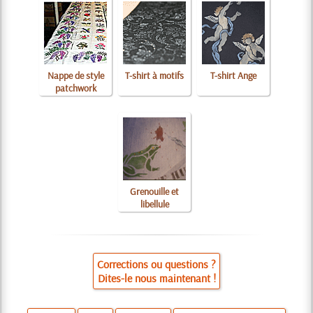
Nappe de style
T-shirt à motifs
T-shirt Ange
patchwork
Grenouille et
libellule
Corrections ou questions ?
Dites-le nous maintenant !