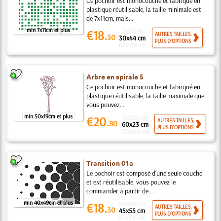
Ce pochoir est monocouche et fabriqué en
plastique réutilisable, la taille minimale est
de 7x11cm, mais...
min 7x11cm et plus
7x11 cm
€18.
AUTRES TAILLES,
30
30x44 cm
PLUS D'OPTIONS
82x119 cm
Arbre en spirale 5
Ce pochoir est monocouche et fabriqué en
plastique réutilisable, la taille maximale que
vous pouvez...
min 50x19cm et plus
50x19 cm
€20.
AUTRES TAILLES,
80
60x23 cm
PLUS D'OPTIONS
120x46 cm
Transition 01a
Le pochoir est composé d'une seule couche
et est réutilisable, vous pouvez le
commander à partir de...
min 40x49cm et plus
40x49 cm
€18.
AUTRES TAILLES,
30
45x55 cm
PLUS D'OPTIONS
91x111 cm