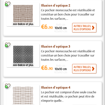
Illusion d`optique 2
Ce pochoir monocouche est réutilisable et
constitue un bon choix pour travailler sur
toutes les surfaces,...
min 8x8cm et plus
8x8 cm
€6.
AUTRES TAILLES,
90
10x10 cm
PLUS D'OPTIONS
40x40 cm
Illusion d`optique 3
Ce pochoir monocouche est réutilisable et
constitue un bon choix pour travailler sur
toutes les surfaces,...
min 8x8cm et plus
8x8 cm
€6.
AUTRES TAILLES,
90
10x10 cm
PLUS D'OPTIONS
40x40 cm
Illusion d`optique 4
Le pochoir est composé d'une seule couche
et est réutilisable, ce pochoir peut être de
n'importe quelle...