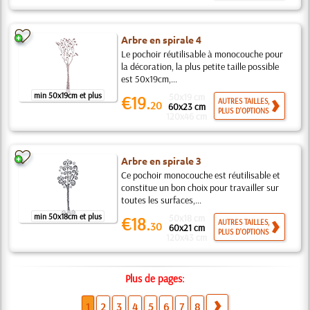
Arbre en spirale 4
Le pochoir réutilisable à monocouche pour
la décoration, la plus petite taille possible
est 50x19cm,...
min 50x19cm et plus
50x19 cm
€19.
AUTRES TAILLES,
20
60x23 cm
PLUS D'OPTIONS
120x46 cm
Arbre en spirale 3
Ce pochoir monocouche est réutilisable et
constitue un bon choix pour travailler sur
toutes les surfaces,...
min 50x18cm et plus
50x18 cm
€18.
AUTRES TAILLES,
30
60x21 cm
PLUS D'OPTIONS
120x43 cm
Plus de pages:
1
2
3
4
5
6
7
8