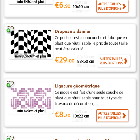
min 8x8cm et plus
8x8 cm
€6.
AUTRES TAILLES,
90
10x10 cm
PLUS D'OPTIONS
40x40 cm
Drapeau à damier
Ce pochoir est monocouche et fabriqué en
plastique réutilisable, le prix de toute taille
peut être calculé...
min 88x60cm et plus
88x60 cm
€29.
AUTRES TAILLES,
00
88x60 cm
PLUS D'OPTIONS
120x82 cm
Ligature géométrique
Ce modèle est fait d'une seule couche de
plastique réutilisable pour tout type de
travaux de décoration,...
min 4x9cm et plus
4x9 cm
€8.
AUTRES TAILLES,
30
10x22 cm
PLUS D'OPTIONS
50x111 cm