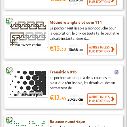
12x29 cm
PLUS D'OPTIONS
50x89 cm
Méandre anglais et coin 114
Le pochoir réutilisable à monocouche pour
la décoration, le prix de toute taille peut être
calculé instantanément,...
min 5x23cm et plus
5x23 cm
€13.
AUTRES TAILLES,
30
10x46 cm
PLUS D'OPTIONS
25x116 cm
b
Transition 01b
Le pochoir artistique à deux couches en
plastique réutilisable, les détails du dessin
permettent de...
min 18x24cm et plus
18x24 cm
€12.
AUTRES TAILLES,
50
20x26 cm
PLUS D'OPTIONS
91x119 cm
Balance numérique