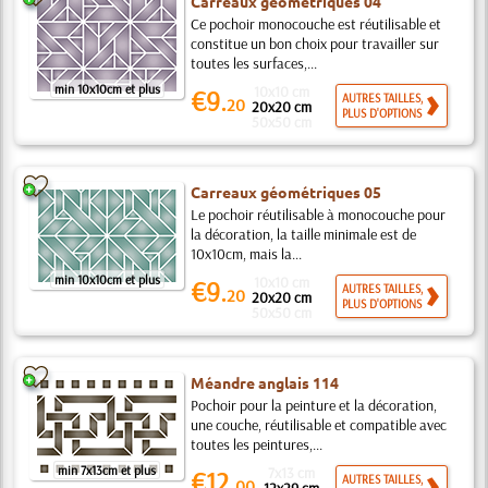
Carreaux géométriques 04
Ce pochoir monocouche est réutilisable et
constitue un bon choix pour travailler sur
toutes les surfaces,...
min 10x10cm et plus
10x10 cm
€9.
AUTRES TAILLES,
20
20x20 cm
PLUS D'OPTIONS
50x50 cm
Carreaux géométriques 05
Le pochoir réutilisable à monocouche pour
la décoration, la taille minimale est de
10x10cm, mais la...
min 10x10cm et plus
10x10 cm
€9.
AUTRES TAILLES,
20
20x20 cm
PLUS D'OPTIONS
50x50 cm
Méandre anglais 114
Pochoir pour la peinture et la décoration,
une couche, réutilisable et compatible avec
toutes les peintures,...
min 7x13cm et plus
7x13 cm
€12.
AUTRES TAILLES,
00