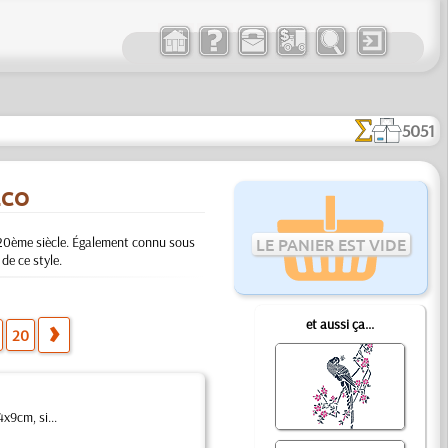
5051
ÉCO
 20ème siècle. Également connu sous
LE PANIER EST VIDE
de ce style.
et aussi ça...
20
x9cm, si...