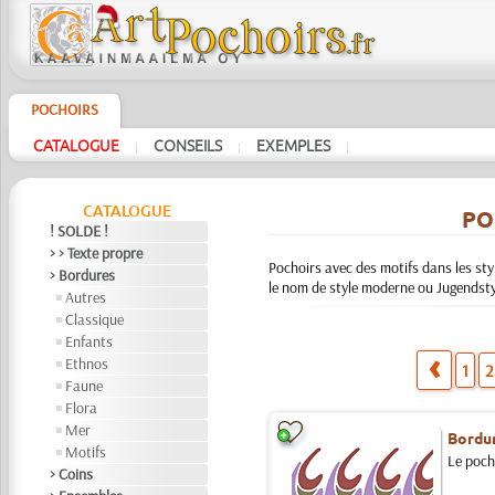
POCHOIRS
CATALOGUE
CONSEILS
EXEMPLES
|
|
|
CATALOGUE
PO
! SOLDE !
> > Texte propre
Pochoirs avec des motifs dans les st
> Bordures
le nom de style moderne ou Jugendstyl
Autres
Classique
Enfants
Ethnos
1
2
Faune
Flora
Mer
Bordu
Motifs
Le pocho
> Coins