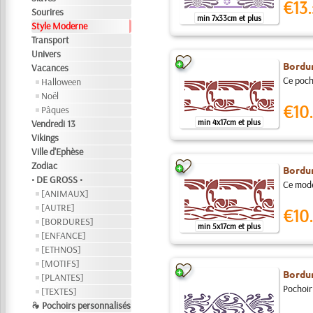
€13.
Sourires
min 7x33cm et plus
Style Moderne
Transport
Univers
Bordu
Vacances
Ce pocho
Halloween
Noël
€10.
Pâques
min 4x17cm et plus
Vendredi 13
Vikings
Ville d'Ephèse
Zodiac
Bordu
• DE GROSS •
Ce modèl
[ANIMAUX]
[AUTRE]
€10.
[BORDURES]
min 5x17cm et plus
[ENFANCE]
[ETHNOS]
[MOTIFS]
Bordu
[PLANTES]
Pochoir
[TEXTES]
❧ Pochoirs personnalisés