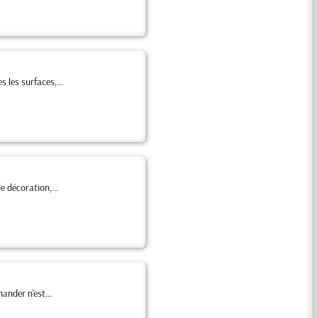
 les surfaces,...
e décoration,...
ander n'est...