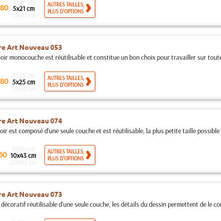
5x21 cm
AUTRES TAILLES,
80
5x21 cm
PLUS D'OPTIONS
15x62 cm
re Art Nouveau 053
ir monocouche est réutilisable et constitue un bon choix pour travailler sur toutes
5x25 cm
AUTRES TAILLES,
80
5x25 cm
PLUS D'OPTIONS
15x74 cm
re Art Nouveau 074
ir est composé d'une seule couche et est réutilisable, la plus petite taille possible
6x26 cm
AUTRES TAILLES,
50
10x43 cm
PLUS D'OPTIONS
20x85 cm
re Art Nouveau 073
décoratif réutilisable d'une seule couche, les détails du dessin permettent de le c