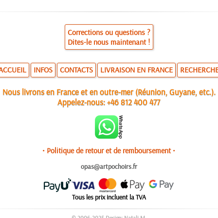
Corrections ou questions ?
Dites-le nous maintenant !
ACCUEIL
INFOS
CONTACTS
LIVRAISON EN FRANCE
RECHERCH
Nous livrons en France et en outre-mer (Réunion, Guyane, etc.).
Appelez-nous:
+46 812 400 477
• Politique de retour et de remboursement •
opas@artpochoirs.fr
Tous les prix incluent la TVA
© 2006-2025 Design: Natali M.