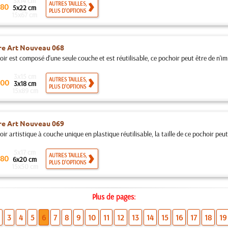
3x14 cm
AUTRES TAILLES,
80
5x22 cm
PLUS D'OPTIONS
15x67 cm
re Art Nouveau 068
ir est composé d'une seule couche et est réutilisable, ce pochoir peut être de n'imp
3x15 cm
AUTRES TAILLES,
00
3x18 cm
PLUS D'OPTIONS
15x89 cm
re Art Nouveau 069
ir artistique à couche unique en plastique réutilisable, la taille de ce pochoir peut ê
5x17 cm
AUTRES TAILLES,
80
6x20 cm
PLUS D'OPTIONS
15x50 cm
Plus de pages:
3
4
5
6
7
8
9
10
11
12
13
14
15
16
17
18
19