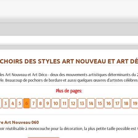
CHOIRS DES STYLES ART NOUVEAU ET ART D
yles Art Nouveau et Art Déco - deux des mouvements artistiques déterminants du
e. Beaucoup de pochoirs de bordure et aussi quelques œuvres d'artistes célèbres 
Plus de pages:
3
4
5
6
7
8
9
10
11
12
13
14
15
16
17
18
19
re Art Nouveau 060
ir réutilisable à monocouche pour la décoration, la plus petite taille possible est 4