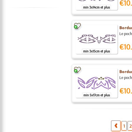
€10.
min 3x14cm et plus
Bordu
Le pocho
€10.
min 3x15cm et plus
Bordu
Le pocho
€10.
min 5x17cm et plus
1
2