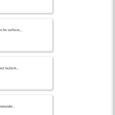
 les surfaces,...
 est 6x26cm,...
ommander...