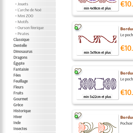
€10.
Jouets
min 4x18cm et plus
L'arche de Noé
Mini ZOO
Motifs
Ourson féerique
Bordu
Pirates
Le pocho
Classique
Dentelle
€10.
Dinosaurus
min 3x19cm et plus
Dragons
Égypte
Fantaisie
Bordu
Fées
Le pocho
Feuillage
Fleurs
€10.
Fruits
min 5x22cm et plus
Gourmet
Grèce
Historique
Hiver
Bordu
Inde
Pochoir 
Insectes