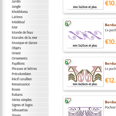
Jardin
€10.
Jungle
min 5x21cm et plus
Khokhloma
Latinos
Médiéval
Bordu
Mer
Ce pocho
Monde de l'eau
Murales de la mer
€10.
Musique et danse
min 5x25cm et plus
Objets
Orient
Ornements
Bordu
Papillons
Phrases et lettres
Le pocho
Précolombien
€12.
Récif corallien
Renaissance
min 6x26cm et plus
Roses
Rubans
Séries simples
Bordu
Signes et logos
Pochoir 
Silhouettes
Slaves