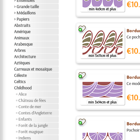
> Ensembles
€10.
> Grande taille
min 4x9cm et plus
> Médaillons
> Papiers
Abstraits
Bordu
Amérique
Ce pocho
Animaux
Arabesque
€10.
Arbres
min 5x11cm et plus
Architecture
Aztèques
Carreaux et mosaïque
Céleste
Bordu
Celtics
Ce modèl
Childhood
Alice
€10.
Château de fées
min 3x14cm et plus
Conte de mer
Contes d'Angleterre
Enfants
Bordu
Forêt de la jungle
Pochoir 
Forêt magique
Indiens