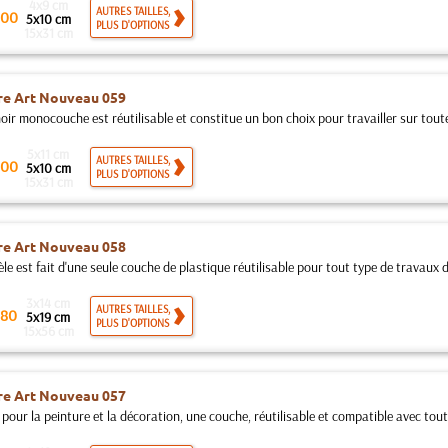
4x9 cm
AUTRES TAILLES,
00
5x10 cm
PLUS D'OPTIONS
15x31 cm
re Art Nouveau 059
ir monocouche est réutilisable et constitue un bon choix pour travailler sur toutes
5x11 cm
AUTRES TAILLES,
00
5x10 cm
PLUS D'OPTIONS
15x31 cm
re Art Nouveau 058
e est fait d'une seule couche de plastique réutilisable pour tout type de travaux d
3x14 cm
AUTRES TAILLES,
80
5x19 cm
PLUS D'OPTIONS
15x56 cm
re Art Nouveau 057
pour la peinture et la décoration, une couche, réutilisable et compatible avec toute