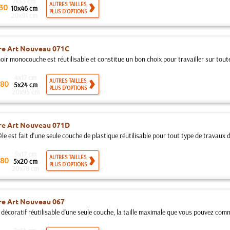
7x33 cm
AUTRES TAILLES,
30
10x46 cm
PLUS D'OPTIONS
20x91 cm
re Art Nouveau 071C
ir monocouche est réutilisable et constitue un bon choix pour travailler sur toutes
4x17 cm
AUTRES TAILLES,
80
5x24 cm
PLUS D'OPTIONS
20x95 cm
re Art Nouveau 071D
e est fait d'une seule couche de plastique réutilisable pour tout type de travaux d
5x17 cm
AUTRES TAILLES,
80
5x20 cm
PLUS D'OPTIONS
20x78 cm
re Art Nouveau 067
 décoratif réutilisable d'une seule couche, la taille maximale que vous pouvez comm