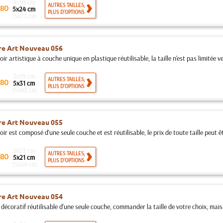
4x18 cm
AUTRES TAILLES,
80
5x24 cm
PLUS D'OPTIONS
15x73 cm
re Art Nouveau 056
ir artistique à couche unique en plastique réutilisable, la taille n'est pas limitée ver
3x19 cm
AUTRES TAILLES,
80
5x31 cm
PLUS D'OPTIONS
15x93 cm
re Art Nouveau 055
ir est composé d'une seule couche et est réutilisable, le prix de toute taille peut êt
5x22 cm
AUTRES TAILLES,
80
5x21 cm
PLUS D'OPTIONS
15x64 cm
re Art Nouveau 054
décoratif réutilisable d'une seule couche, commander la taille de votre choix, mais