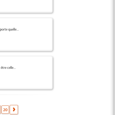
orte quelle...
tre celle...
20