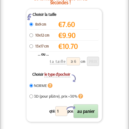
secondes !
Choisir la taille
Z
€
7.60
8x9 cm
€
9.90
10x12 cm
€
10.70
15x17 cm
... ou ...
ta taille
cm
Choisir
le type d’pochoir
Y
NORME
3D (pour plâtre), prix +30%
X
qté:
pce.