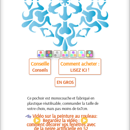
Conseille
Comment acheter :
Conseils
LISEZ ICI !
EN GROS
Ce pochoir est monocouche et fabriqué en
plastique réutilisable, commander la taille de
votre choix, mais pas moins de 6x7cm.
O
Vidéo sur la peinture au rouleau:
Regardez la vidéo :
comment décorer vos fenêtres avec
de la neige artificielle en 52