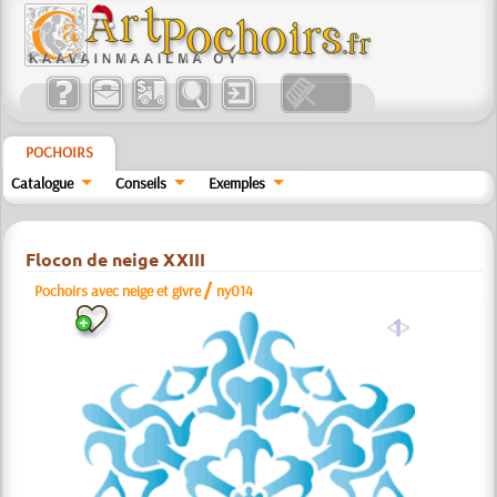
POCHOIRS
Catalogue
Conseils
Exemples
Flocon de neige XXIII
/
Pochoirs avec neige et givre
ny014
a