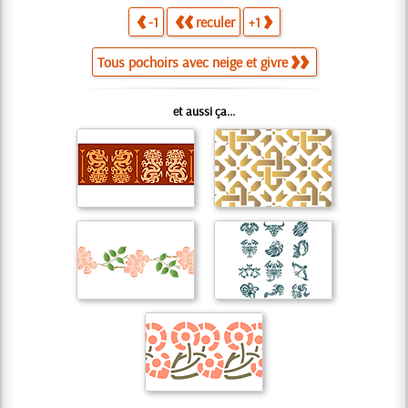
-1
reculer
+1
Tous pochoirs avec neige et givre
et aussi ça...