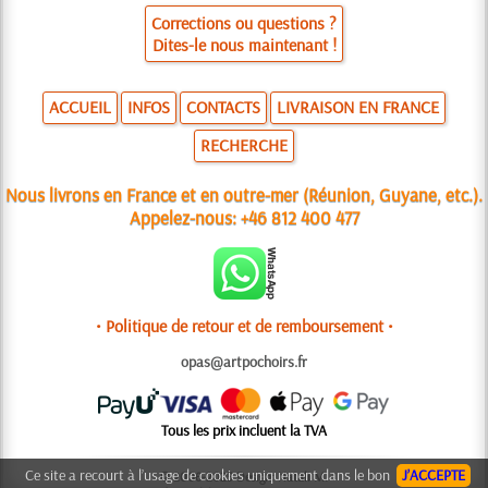
Corrections ou questions ?
Dites-le nous maintenant !
ACCUEIL
INFOS
CONTACTS
LIVRAISON EN FRANCE
RECHERCHE
Nous livrons en France et en outre-mer (Réunion, Guyane, etc.).
Appelez-nous:
+46 812 400 477
• Politique de retour et de remboursement •
opas@artpochoirs.fr
Tous les prix incluent la TVA
Ce site a recourt à l’usage de cookies uniquement dans le bon
J’ACCEPTE
© 2006-2025 Design: Natali M.