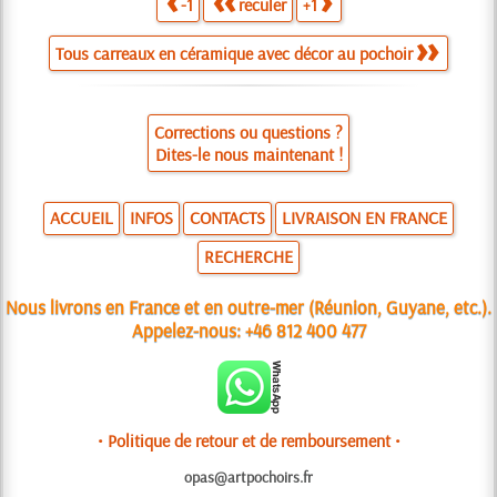
-1
reculer
+1
Tous carreaux en céramique avec décor au pochoir
Corrections ou questions ?
Dites-le nous maintenant !
ACCUEIL
INFOS
CONTACTS
LIVRAISON EN FRANCE
RECHERCHE
Nous livrons en France et en outre-mer (Réunion, Guyane, etc.).
Appelez-nous:
+46 812 400 477
• Politique de retour et de remboursement •
opas@artpochoirs.fr